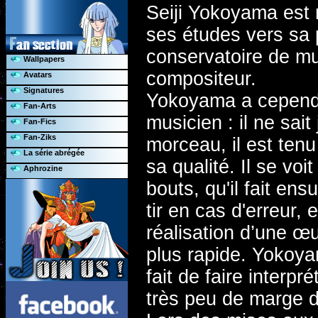
Seiji Yokoyama est n
ses études vers sa 
conservatoire de m
Wallpapers
compositeur.
Avatars
Signatures
Yokoyama a cependan
Fan-Arts
musicien : il ne sai
Fan-Fics
Fan-Ziks
morceau, il est tenu
La série abrégée
sa qualité. Il se voi
Aphrozine
bouts, qu'il fait ens
tir en cas d'erreur,
réalisation d’une œ
plus rapide. Yokoyam
fait de faire interpr
très peu de marge d