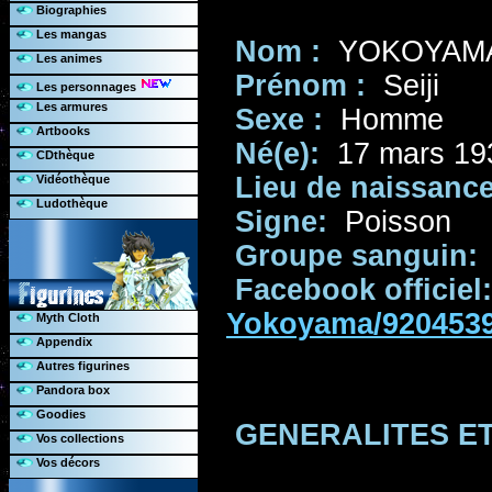
Biographies
Les mangas
Nom :
YOKOYAM
Les animes
Prénom :
Seiji
Les personnages
Les armures
Sexe :
Homme
Artbooks
Né(e):
17 mars 19
CDthèque
Lieu de naissance
Vidéothèque
Ludothèque
Signe:
Poisson
Groupe sanguin:
Facebook officiel:
Yokoyama/920453
Myth Cloth
Appendix
Autres figurines
Pandora box
Goodies
GENERALITES E
Vos collections
Vos décors