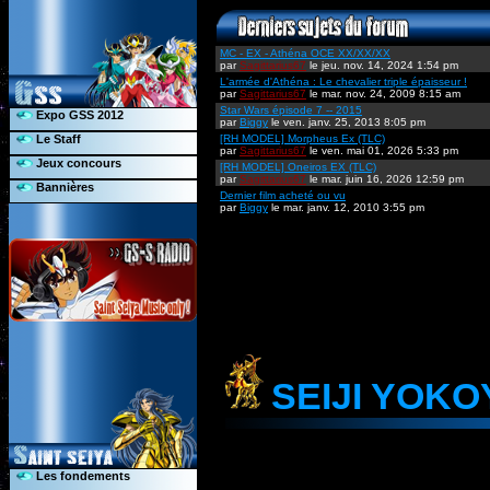
MC - EX - Athéna OCE XX/XX/XX
par
Sagittarius67
le jeu. nov. 14, 2024 1:54 pm
L'armée d'Athéna : Le chevalier triple épaisseur !
par
Sagittarius67
le mar. nov. 24, 2009 8:15 am
Star Wars épisode 7 -- 2015
Expo GSS 2012
par
Biggy
le ven. janv. 25, 2013 8:05 pm
Le Staff
[RH MODEL] Morpheus Ex (TLC)
par
Sagittarius67
le ven. mai 01, 2026 5:33 pm
Jeux concours
[RH MODEL] Oneiros EX (TLC)
par
Sagittarius67
le mar. juin 16, 2026 12:59 pm
Bannières
Dernier film acheté ou vu
par
Biggy
le mar. janv. 12, 2010 3:55 pm
SEIJI YOK
Les fondements