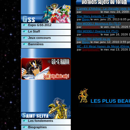
L'armée d'Athéna : Le chevalier triple é
par
Sagittarius67
le mar. nov. 24, 2009
Star Wars épisode 7 -- 2015
par
Biggy
le ven. janv. 25, 2013 8:05 
[RH MODEL] Morpheus Ex (TLC)
Expo GSS 2012
par
Sagittarius67
le ven. mai 01, 2026
Le Staff
[RH MODEL] Oneiros EX (TLC)
par
Sagittarius67
le mar. juin 16, 2026
Jeux concours
Dernier film acheté ou vu
par
Biggy
le mar. janv. 12, 2010 3:55 p
Bannières
MC - EX Metal Hagen de Merak 40ème 
par
Sagittarius67
le mer. mai 13, 2026
LES PLUS BEA
Les fondements
Biographies