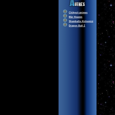
Chikyuji-animes
Mär Heaven
Shamballa Alchemist
Dragon Ball Z