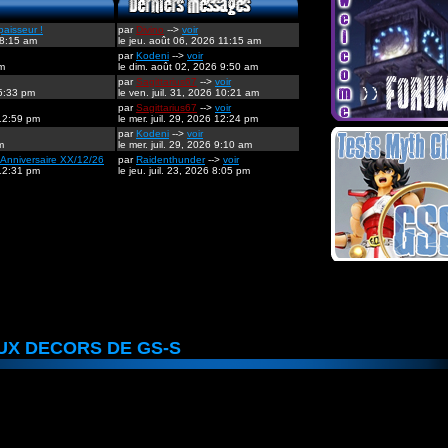
paisseur !
par
Divino
-->
voir
 8:15 am
le jeu. août 06, 2026 11:15 am
par
Kodeni
-->
voir
pm
le dim. août 02, 2026 9:50 am
par
Sagittarius67
-->
voir
 5:33 pm
le ven. juil. 31, 2026 10:21 am
par
Sagittarius67
-->
voir
 12:59 pm
le mer. juil. 29, 2026 12:24 pm
par
Kodeni
-->
voir
m
le mer. juil. 29, 2026 9:10 am
Anniversaire XX/12/26
par
Raidenthunder
-->
voir
 12:31 pm
le jeu. juil. 23, 2026 8:05 pm
UX DECORS DE GS-S