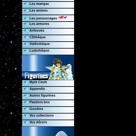
Les mangas
Les animes
Les personnages
Les armures
Artbooks
CDthèque
Vidéothèque
Ludothèque
Myth Cloth
Appendix
Autres figurines
Pandora box
Goodies
Vos collections
Vos décors