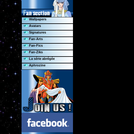
Wallpapers
Avatars
Signatures
Fan-Arts
Fan-Fics
Fan-Ziks
La série abrégée
Aphrozine