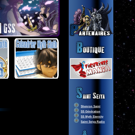
Shenron Saint
SS Génération
SS Myth Eternity
Saint Seiya Radio