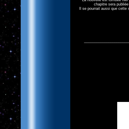
chapitre sera publiée
Il se pourrait aussi que cette 
______________________