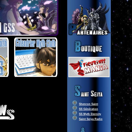
Shenron Saint
SS Génération
SS Myth Eternity
Saint Seiya Radio