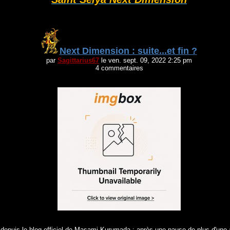
Next Dimension : suite...et fin ?
par
Sagittarius67
le ven. sept. 09, 2022 2:25 pm
4 commentaires
 depuis le blog officiel de Masami Kurumada : après une pause de plus d'une