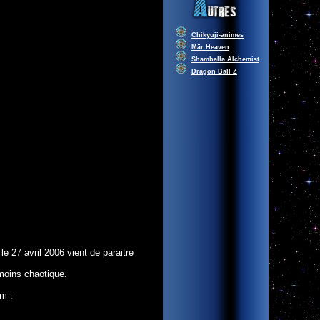
Chikyuji-animes
Mär Heaven
Shamballa Alchemist
Dragon Ball Z
e 27 avril 2006 vient de paraitre
moins chaotique.
um :