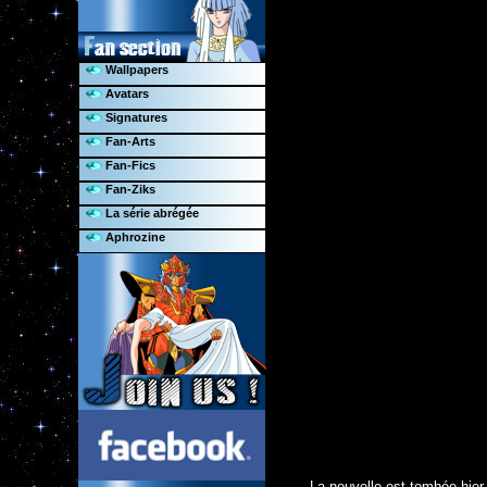
Wallpapers
Avatars
Signatures
Fan-Arts
Fan-Fics
Fan-Ziks
La série abrégée
Aphrozine
La nouvelle est tombée hier