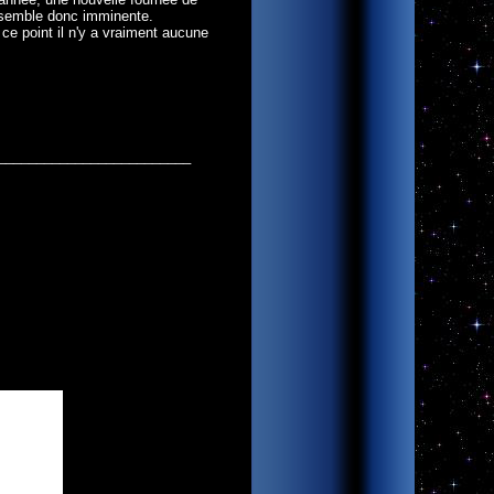
n semble donc imminente.
r ce point il n'y a vraiment aucune
_________________________