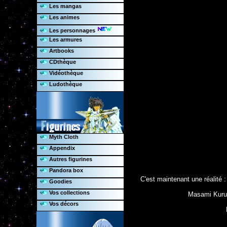
Les mangas
Les animes
Les personnages
Les armures
Artbooks
CDthèque
Vidéothèque
Ludothèque
Myth Cloth
Appendix
Autres figurines
Pandora box
C'est maintenant une réalité 
Goodies
Vos collections
Masami Kuruma
Vos décors