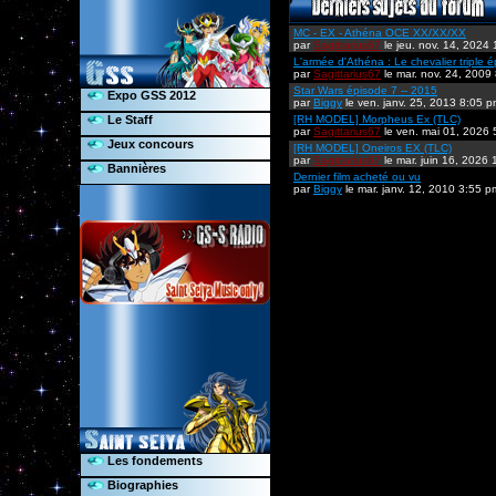
MC - EX - Athéna OCE XX/XX/XX
par
Sagittarius67
le jeu. nov. 14, 2024
L'armée d'Athéna : Le chevalier triple é
par
Sagittarius67
le mar. nov. 24, 2009
Star Wars épisode 7 -- 2015
Expo GSS 2012
par
Biggy
le ven. janv. 25, 2013 8:05 
Le Staff
[RH MODEL] Morpheus Ex (TLC)
par
Sagittarius67
le ven. mai 01, 2026
Jeux concours
[RH MODEL] Oneiros EX (TLC)
par
Sagittarius67
le mar. juin 16, 2026
Bannières
Dernier film acheté ou vu
par
Biggy
le mar. janv. 12, 2010 3:55 p
Les fondements
Biographies