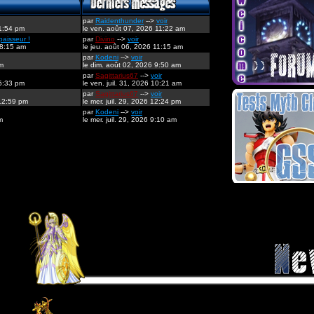
par
Raidenthunder
-->
voir
 1:54 pm
le ven. août 07, 2026 11:22 am
paisseur !
par
Divino
-->
voir
 8:15 am
le jeu. août 06, 2026 11:15 am
par
Kodeni
-->
voir
pm
le dim. août 02, 2026 9:50 am
par
Sagittarius67
-->
voir
 5:33 pm
le ven. juil. 31, 2026 10:21 am
par
Sagittarius67
-->
voir
 12:59 pm
le mer. juil. 29, 2026 12:24 pm
par
Kodeni
-->
voir
m
le mer. juil. 29, 2026 9:10 am