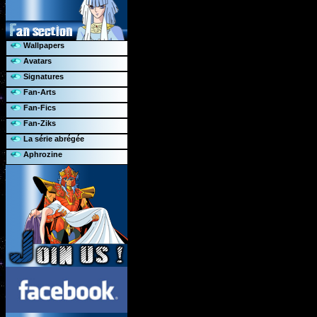
Wallpapers
Avatars
Signatures
Fan-Arts
Fan-Fics
Fan-Ziks
La série abrégée
Aphrozine