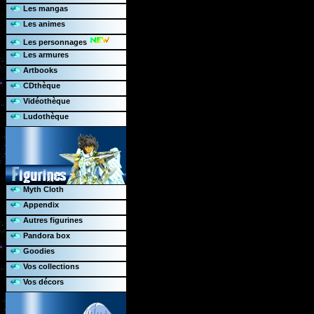
Les mangas
Les animes
Les personnages
Les armures
Artbooks
CDthèque
Vidéothèque
Ludothèque
Myth Cloth
Appendix
Autres figurines
Pandora box
Goodies
Vos collections
Vos décors