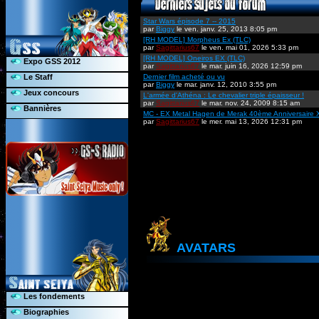
Star Wars épisode 7 -- 2015
par
Biggy
le ven. janv. 25, 2013 8:05 pm
[RH MODEL] Morpheus Ex (TLC)
par
Sagittarius67
le ven. mai 01, 2026 5:33 pm
[RH MODEL] Oneiros EX (TLC)
Expo GSS 2012
par
Sagittarius67
le mar. juin 16, 2026 12:59 pm
Le Staff
Dernier film acheté ou vu
par
Biggy
le mar. janv. 12, 2010 3:55 pm
Jeux concours
L'armée d'Athéna : Le chevalier triple épaisseur !
par
Sagittarius67
le mar. nov. 24, 2009 8:15 am
Bannières
MC - EX Metal Hagen de Merak 40ème Anniversaire 
par
Sagittarius67
le mer. mai 13, 2026 12:31 pm
AVATARS
Les fondements
Biographies