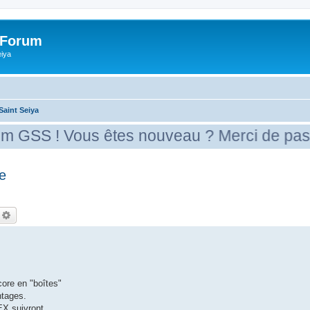
 Forum
eiya
Saint Seiya
êtes nouveau ? Merci de passer par la case
e
echercher
Recherche avancée
ore en "boîtes"
ntages.
X suivront