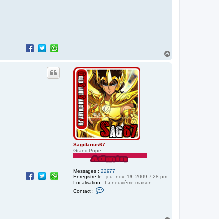
H
a
u
t
Sagittarius67
Grand Pope
Messages :
22977
Enregistré le :
jeu. nov. 19, 2009 7:28 pm
Localisation :
La neuvième maison
C
Contact :
o
n
t
a
c