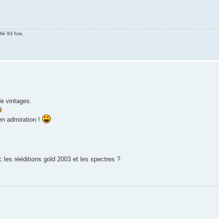
ié 93 fois.
de vintages.
 en admiration !
c les rééditions gold 2003 et les spectres ?