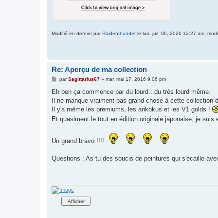
Modifié en dernier par
Raidenthunder
le lun. juil. 06, 2026 12:27 am, modif
Re: Aperçu de ma collection
M
par
Sagittarius67
»
mar. mai 17, 2016 9:06 pm
e
s
Eh ben ça commence par du lourd...du très lourd même.
s
Il ne manque vraiment pas grand chose à cette collection 
a
g
Il y'a même les premiums, les ankokus et les V1 golds !
e
Et quasiment le tout en édition originale japonaise, je suis
Un grand bravo !!!!
Questions : As-tu des soucis de peintures qui s'écaille ave