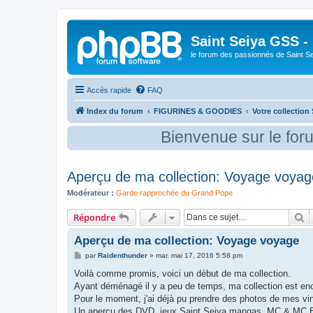
Saint Seiya GSS -
le forum des passionnés de Saint S
Accès rapide
FAQ
Index du forum
FIGURINES & GOODIES
Votre collection 
Bienvenue sur le forum GSS ! Vous 
Aperçu de ma collection: Voyage voyag
Modérateur :
Garde rapprochée du Grand Pope
R
Répondre
Aperçu de ma collection: Voyage voyage
M
par
Raidenthunder
»
mar. mai 17, 2016 5:58 pm
e
s
Voilà comme promis, voici un début de ma collection.
s
Ayant déménagé il y a peu de temps, ma collection est enc
a
g
Pour le moment, j'ai déjà pu prendre des photos de mes vi
e
Un aperçu des DVD, jeux Saint Seiya mangas, MC & MC E