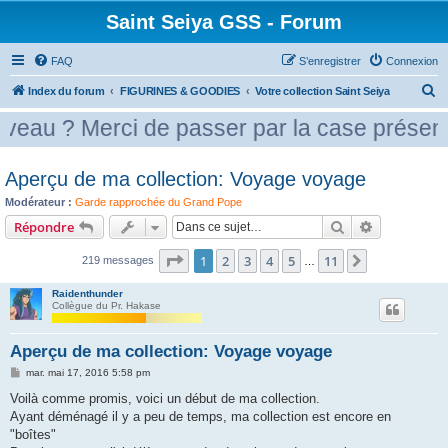
Saint Seiya GSS - Forum
FAQ
S’enregistrer
Connexion
R
Index du forum
FIGURINES & GOODIES
Votre collection Saint Seiya
e
de passer par la case présentation
c
h
Aperçu de ma collection: Voyage voyage
e
Modérateur :
Garde rapprochée du Grand Pope
r
Rechercher
Recherche 
Répondre
c
Page
1
sur
11
1
2
3
4
5
11
h
Suivante
219 messages
…
e
Raidenthunder
Collègue du Pr. Hakase
r
Aperçu de ma collection: Voyage voyage
M
mar. mai 17, 2016 5:58 pm
e
s
Voilà comme promis, voici un début de ma collection.
s
Ayant déménagé il y a peu de temps, ma collection est encore en
a
g
"boîtes"
e