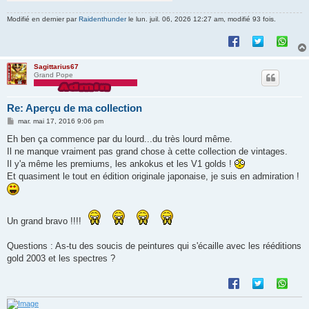
Modifié en dernier par
Raidenthunder
le lun. juil. 06, 2026 12:27 am, modifié 93 fois.
Sagittarius67
Grand Pope
Re: Aperçu de ma collection
M
mar. mai 17, 2016 9:06 pm
e
s
Eh ben ça commence par du lourd...du très lourd même.
s
Il ne manque vraiment pas grand chose à cette collection de vintages.
a
g
Il y'a même les premiums, les ankokus et les V1 golds !
e
Et quasiment le tout en édition originale japonaise, je suis en admiration !
Un grand bravo !!!!
Questions : As-tu des soucis de peintures qui s'écaille avec les rééditions
gold 2003 et les spectres ?