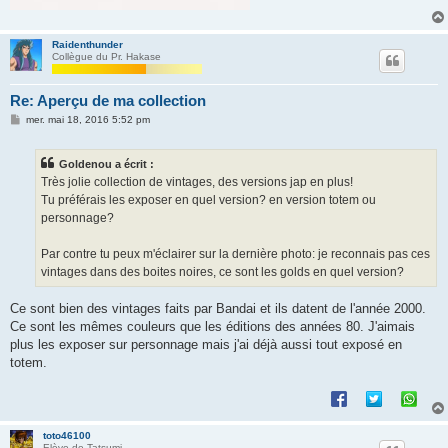
Raidenthunder
Collègue du Pr. Hakase
Re: Aperçu de ma collection
M
mer. mai 18, 2016 5:52 pm
e
s
s
Goldenou a écrit :
a
g
Très jolie collection de vintages, des versions jap en plus!
e
Tu préférais les exposer en quel version? en version totem ou
personnage?
Par contre tu peux m'éclairer sur la dernière photo: je reconnais pas ces
vintages dans des boites noires, ce sont les golds en quel version?
Ce sont bien des vintages faits par Bandai et ils datent de l'année 2000.
Ce sont les mêmes couleurs que les éditions des années 80. J'aimais
plus les exposer sur personnage mais j'ai déjà aussi tout exposé en
totem.
toto46100
Elève de Tatsumi