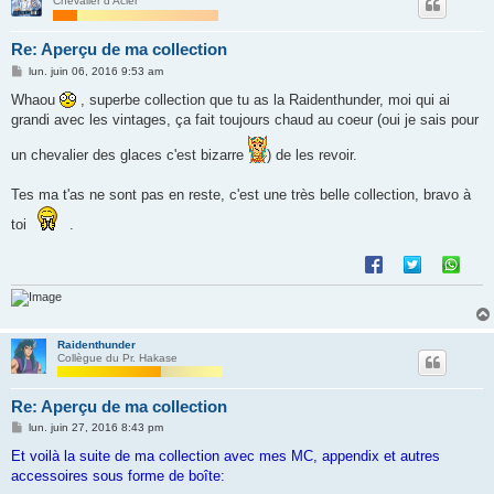
Chevalier d'Acier
Re: Aperçu de ma collection
M
lun. juin 06, 2016 9:53 am
e
s
Whaou
, superbe collection que tu as la Raidenthunder, moi qui ai
s
grandi avec les vintages, ça fait toujours chaud au coeur (oui je sais pour
a
g
e
un chevalier des glaces c'est bizarre
) de les revoir.
Tes ma t'as ne sont pas en reste, c'est une très belle collection, bravo à
toi
.
Raidenthunder
Collègue du Pr. Hakase
Re: Aperçu de ma collection
M
lun. juin 27, 2016 8:43 pm
e
s
Et voilà la suite de ma collection avec mes MC, appendix et autres
s
accessoires sous forme de boîte:
a
g