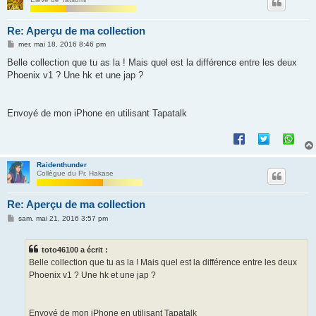
Re: Aperçu de ma collection
M
mer. mai 18, 2016 8:46 pm
e
s
Belle collection que tu as la ! Mais quel est la différence entre les deux
s
Phoenix v1 ? Une hk et une jap ?
a
g
e
Envoyé de mon iPhone en utilisant Tapatalk
Raidenthunder
Collègue du Pr. Hakase
Re: Aperçu de ma collection
M
sam. mai 21, 2016 3:57 pm
e
s
s
toto46100 a écrit :
a
g
Belle collection que tu as la ! Mais quel est la différence entre les deux
e
Phoenix v1 ? Une hk et une jap ?
Envoyé de mon iPhone en utilisant Tapatalk