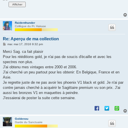
Raidenthunder
Collègue du Pr. Hakase
Re: Aperçu de ma collection
M
mar. mai 17, 2016 9:32 pm
e
s
Merci Sag. ca fait plaisir
s
Pour les rééditions gold, je n'ai pas de soucis d'écaille et avec les
a
g
spectres non plus.
e
J'ai obtenu mes vintages entre 2000 et 2006.
J'ai cherché un peu partout pour les obtenir: En Belgique, France et en
Asie.
Je regrette juste de ne pas avoir les phoenix V1 black et gold. Je n'ai par
contre jamais cherché à acquérir le Sagittaire premium vu son prix. J'ai
aussi les bronzes V1 en maquettes à peindre.
J'essaierai de poster la suite cette semaine.
Goldenou
Garde du Sanctuaire