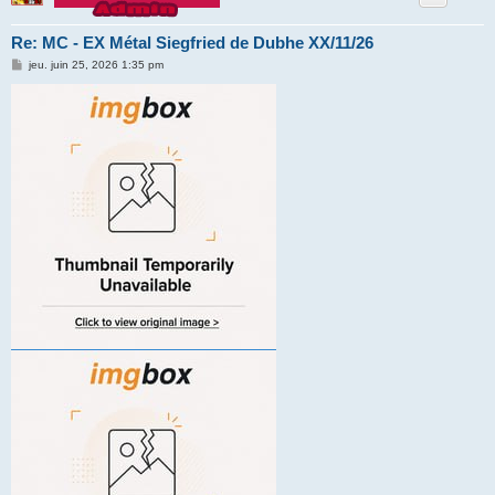
Re: MC - EX Métal Siegfried de Dubhe XX/11/26
M
jeu. juin 25, 2026 1:35 pm
e
s
s
a
g
e