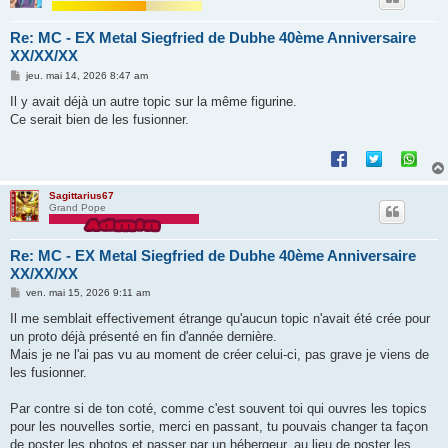
Re: MC - EX Metal Siegfried de Dubhe 40ème Anniversaire
XX/XX/XX
M
jeu. mai 14, 2026 8:47 am
e
s
Il y avait déjà un autre topic sur la même figurine.
s
Ce serait bien de les fusionner.
a
g
e
Sagittarius67
Grand Pope
Re: MC - EX Metal Siegfried de Dubhe 40ème Anniversaire
XX/XX/XX
M
ven. mai 15, 2026 9:11 am
e
s
Il me semblait effectivement étrange qu'aucun topic n'avait été crée pour
s
un proto déjà présenté en fin d'année dernière.
a
g
Mais je ne l'ai pas vu au moment de créer celui-ci, pas grave je viens de
e
les fusionner.
Par contre si de ton coté, comme c'est souvent toi qui ouvres les topics
pour les nouvelles sortie, merci en passant, tu pouvais changer ta façon
de poster les photos et passer par un hébergeur, au lieu de poster les