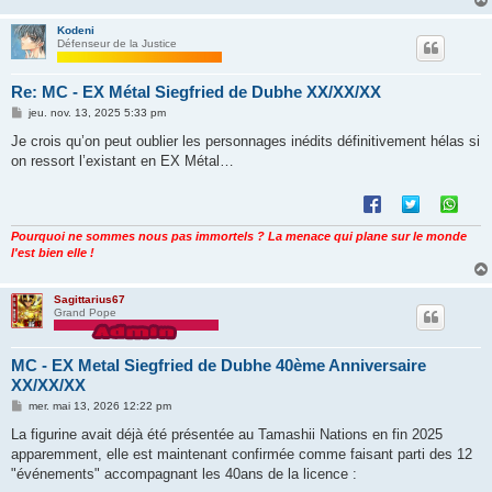
Kodeni
Défenseur de la Justice
Re: MC - EX Métal Siegfried de Dubhe XX/XX/XX
M
jeu. nov. 13, 2025 5:33 pm
e
s
Je crois qu’on peut oublier les personnages inédits définitivement hélas si
s
on ressort l’existant en EX Métal…
a
g
e
Pourquoi ne sommes nous pas immortels ? La menace qui plane sur le monde
l'est bien elle !
Sagittarius67
Grand Pope
MC - EX Metal Siegfried de Dubhe 40ème Anniversaire
XX/XX/XX
M
mer. mai 13, 2026 12:22 pm
e
s
La figurine avait déjà été présentée au Tamashii Nations en fin 2025
s
apparemment, elle est maintenant confirmée comme faisant parti des 12
a
g
"événements" accompagnant les 40ans de la licence :
e