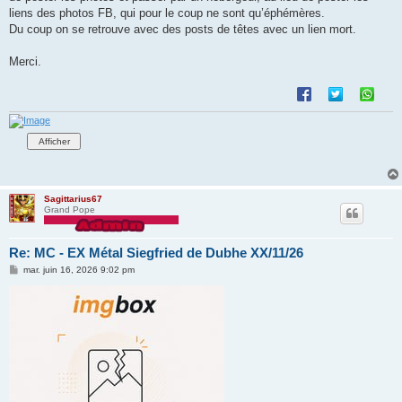
liens des photos FB, qui pour le coup ne sont qu’éphémères.
Du coup on se retrouve avec des posts de têtes avec un lien mort.
Merci.
Sagittarius67
Grand Pope
Re: MC - EX Métal Siegfried de Dubhe XX/11/26
M
mar. juin 16, 2026 9:02 pm
e
s
s
a
g
e