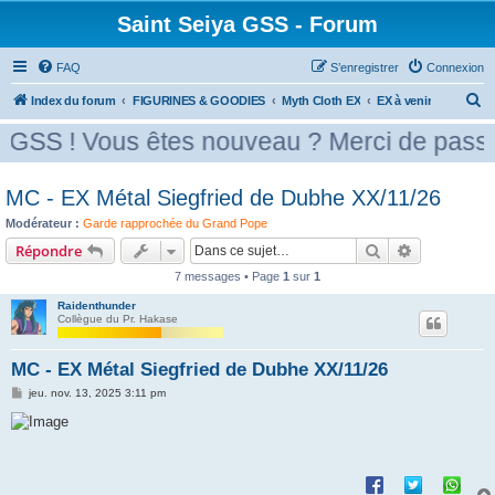
Saint Seiya GSS - Forum
FAQ
S’enregistrer
Connexion
R
Index du forum
FIGURINES & GOODIES
Myth Cloth EX
EX à venir
e
 ! Vous êtes nouveau ? Merci de passer par
c
h
MC - EX Métal Siegfried de Dubhe XX/11/26
e
Modérateur :
Garde rapprochée du Grand Pope
r
Rechercher
Recherche 
Répondre
c
7 messages • Page
1
sur
1
h
Raidenthunder
e
Collègue du Pr. Hakase
r
MC - EX Métal Siegfried de Dubhe XX/11/26
M
jeu. nov. 13, 2025 3:11 pm
e
s
s
a
g
e