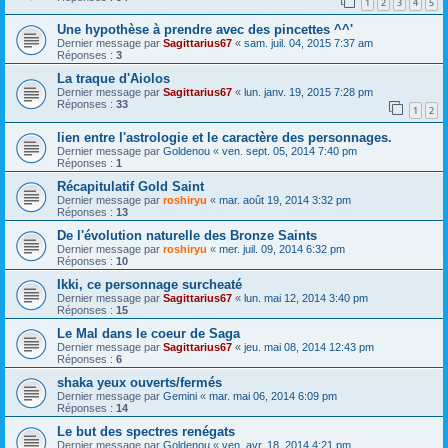
1
2
3
4
5
Une hypothèse à prendre avec des pincettes ^^'
Dernier message par
Sagittarius67
«
sam. juil. 04, 2015 7:37 am
Réponses :
3
La traque d'Aiolos
Dernier message par
Sagittarius67
«
lun. janv. 19, 2015 7:28 pm
Réponses :
33
1
2
lien entre l'astrologie et le caractère des personnages.
Dernier message par
Goldenou
«
ven. sept. 05, 2014 7:40 pm
Réponses :
1
Récapitulatif Gold Saint
Dernier message par
roshiryu
«
mar. août 19, 2014 3:32 pm
Réponses :
13
De l'évolution naturelle des Bronze Saints
Dernier message par
roshiryu
«
mer. juil. 09, 2014 6:32 pm
Réponses :
10
Ikki, ce personnage surcheaté
Dernier message par
Sagittarius67
«
lun. mai 12, 2014 3:40 pm
Réponses :
15
Le Mal dans le coeur de Saga
Dernier message par
Sagittarius67
«
jeu. mai 08, 2014 12:43 pm
Réponses :
6
shaka yeux ouverts/fermés
Dernier message par
Gemini
«
mar. mai 06, 2014 6:09 pm
Réponses :
14
Le but des spectres renégats
Dernier message par
Goldenou
«
ven. avr. 18, 2014 4:21 pm