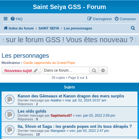
Saint Seiya GSS - Forum
FAQ
S’enregistrer
Connexion
R
Index du forum
SAINT SEIYA
Les personnages
e
sur le forum GSS ! Vous êtes nouveau ? Mer
c
h
Les personnages
e
Modérateur :
Garde rapprochée du Grand Pope
r
Rechercher
Recherche avanc
Nouveau sujet
c
28 sujets • Page
1
sur
1
h
Sujets
e
r
Kanon des Gémeaux et Kanon dragon des mers surplis
Dernier message par
Adaline
«
mar. juil. 02, 2024 10:57 am
Réponses :
2
Les olds golds
Dernier message par
Sagittarius67
«
ven. juin 03, 2022 2:59 pm
Réponses :
9
Ita, Shion et Saga : les grands popes ont ils tous dérapés ?
Dernier message par
Mangador
«
ven. juin 03, 2022 2:47 pm
Réponses :
18