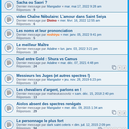
Sacha ou Saori ?
Dernier message par
Mangador
«
mar. mai 17, 2022 9:28 am
Réponses :
9
video Chaîne Nébulaire: L'amour dans Saint Seiya
Dernier message par
Divino
«
mer. févr. 16, 2022 12:55 am
Réponses :
6
Les noms et leur prononciation
Dernier message par
roshiryu
«
mer. janv. 05, 2022 9:41 pm
Réponses :
5
Le meilleur Maître
Dernier message par
Adaline
«
lun. janv. 03, 2022 3:21 pm
Réponses :
10
Duel entre Gold : Shura vs Camus
Dernier message par
Adaline
«
mar. déc. 07, 2021 4:48 pm
Réponses :
24
1
2
Messieurs les Juges (et autres spectres !)
Dernier message par
Mangador
«
jeu. nov. 28, 2019 6:23 pm
Réponses :
13
Les chevaliers d'argent, parlons en !
Dernier message par
mathieukassovitz
«
sam. déc. 15, 2018 2:40 pm
Réponses :
13
Aiolos absent des spectres renégats
Dernier message par
Mangador
«
mer. déc. 09, 2015 1:34 am
Réponses :
29
1
2
Le personnage le plus fort
Dernier message par
dark saint celeris
«
dim. juil. 12, 2015 2:09 pm
Réponses :
94