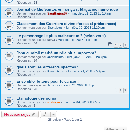
Réponses :
18
Journal de Mis-Santos en français, Magazine numérique
Dernier message par
Sagittarius67
«
mar. déc. 31, 2013 10:10 am
Réponses :
8
Classement des Guerriers divins (forces et préférences)
Dernier message par
Shakaiolos
«
lun. déc. 30, 2013 11:20 pm
Le personnage le plus malheureux ? (selon vous)
Dernier message par
seiya
«
ven. oct. 11, 2013 11:51 pm
Réponses :
44
1
2
3
Jabu aurait-il mérité un rôle plus important?
Dernier message par
abdonizuka
«
dim. janv. 15, 2012 11:03 pm
Réponses :
14
quels sont les différents spectres?
Dernier message par
Kyoko Aegis
«
lun. nov. 21, 2011 7:58 pm
Réponses :
4
Ensemble, luttons pour le cancer!!
Dernier message par
Jimy
«
dim. sept. 26, 2010 8:35 pm
Réponses :
28
1
2
Etymologie des noms
Dernier message par
roshiryu
«
mar. mai 04, 2010 11:05 pm
Réponses :
5
Nouveau sujet
28 sujets • Page
1
sur
1
Aller à