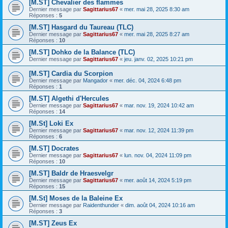
[M.ST] Chevalier des flammes
Dernier message par
Sagittarius67
«
mer. mai 28, 2025 8:30 am
Réponses :
5
[M.ST] Hasgard du Taureau (TLC)
Dernier message par
Sagittarius67
«
mer. mai 28, 2025 8:27 am
Réponses :
10
[M.ST] Dohko de la Balance (TLC)
Dernier message par
Sagittarius67
«
jeu. janv. 02, 2025 10:21 pm
[M.ST] Cardia du Scorpion
Dernier message par
Mangador
«
mer. déc. 04, 2024 6:48 pm
Réponses :
1
[M.ST] Algethi d'Hercules
Dernier message par
Sagittarius67
«
mar. nov. 19, 2024 10:42 am
Réponses :
14
[M.St] Loki Ex
Dernier message par
Sagittarius67
«
mar. nov. 12, 2024 11:39 pm
Réponses :
6
[M.ST] Docrates
Dernier message par
Sagittarius67
«
lun. nov. 04, 2024 11:09 pm
Réponses :
10
[M.ST] Baldr de Hraesvelgr
Dernier message par
Sagittarius67
«
mer. août 14, 2024 5:19 pm
Réponses :
15
[M.St] Moses de la Baleine Ex
Dernier message par
Raidenthunder
«
dim. août 04, 2024 10:16 am
Réponses :
3
[M.ST] Zeus Ex