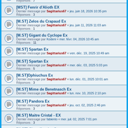
Réponses :
7
[MST] Fenrir d'Alioth EX
Dernier message par
Sagittarius67
«
jeu. juin 18, 2026 10:35 pm
Réponses :
3
[M.ST] Zelos du Crapaud Ex
Dernier message par
Sagittarius67
«
jeu. juin 11, 2026 11:03 am
Réponses :
1
[M.ST] Gigant du Cyclope Ex
Dernier message par
Kodeni
«
mer. févr. 04, 2026 10:45 am
Réponses :
11
[M.ST] Spartan Ex
Dernier message par
Sagittarius67
«
ven. déc. 19, 2025 10:49 am
[M.ST] Spartan Ex
Dernier message par
Sagittarius67
«
mer. déc. 03, 2025 5:03 pm
Réponses :
5
[M.ST]Ophiuchus Ex
Dernier message par
Sagittarius67
«
lun. déc. 01, 2025 10:01 am
Réponses :
3
[M.ST] Mime de Benetnasch Ex
Dernier message par
Sagittarius67
«
lun. nov. 10, 2025 2:10 pm
[M.ST] Pandora Ex
Dernier message par
Sagittarius67
«
jeu. oct. 02, 2025 2:46 pm
Réponses :
3
[M.ST] Maitre Cristal - EX
Dernier message par
fabiento
«
mer. juil. 02, 2025 7:01 pm
Réponses :
3