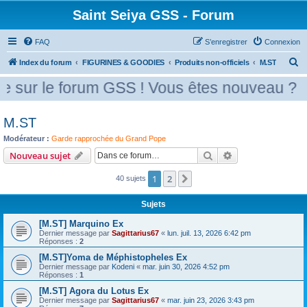
Saint Seiya GSS - Forum
FAQ
S’enregistrer
Connexion
R
Index du forum
FIGURINES & GOODIES
Produits non-officiels
M.ST
e
sur le forum GSS ! Vous êtes nouveau ? Mer
c
h
M.ST
e
Modérateur :
Garde rapprochée du Grand Pope
r
Rechercher
Recherche avanc
Nouveau sujet
c
1
2
h
Suivante
40 sujets
e
Sujets
r
[M.ST] Marquino Ex
Dernier message par
Sagittarius67
«
lun. juil. 13, 2026 6:42 pm
Réponses :
2
[M.ST]Yoma de Méphistopheles Ex
Dernier message par
Kodeni
«
mar. juin 30, 2026 4:52 pm
Réponses :
1
[M.ST] Agora du Lotus Ex
Dernier message par
Sagittarius67
«
mar. juin 23, 2026 3:43 pm