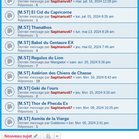
Dernier message par
Sagittarius67
«
mar. juil. 16, 2024 12:28 pm
Réponses :
5
[M.ST] El Cid du Capricorne
Dernier message par
Sagittarius67
«
lun. juil. 01, 2024 8:35 am
Réponses :
1
[M.ST] Thanathos
Dernier message par
Sagittarius67
«
lun. mai 13, 2024 8:28 am
Réponses :
1
[M.ST] Babel du Centaure EX
Dernier message par
Sagittarius67
«
jeu. mai 02, 2024 7:45 am
Réponses :
4
[M.ST] Regulus du Lion
Dernier message par
Mangador
«
sam. avr. 20, 2024 5:36 pm
Réponses :
7
[M.ST] Astérion des Chiens de Chasse
Dernier message par
Sagittarius67
«
ven. févr. 16, 2024 8:43 am
Réponses :
19
[M.ST] Geki de l'ours
Dernier message par
Sagittarius67
«
jeu. févr. 15, 2024 9:16 am
Réponses :
2
[M.ST] Thor de Phecda Ex
Dernier message par
Sagittarius67
«
ven. févr. 09, 2024 10:25 pm
Réponses :
1
[M.ST] Asmita de la Vierge
Dernier message par
Goldenou
«
lun. févr. 05, 2024 2:41 pm
Réponses :
1
Nouveau sujet