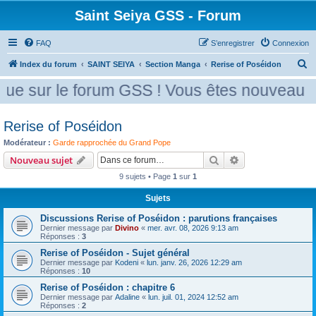
Saint Seiya GSS - Forum
FAQ
S’enregistrer
Connexion
R
Index du forum
SAINT SEIYA
Section Manga
Rerise of Poséidon
e
ue sur le forum GSS ! Vous êtes nouveau ? 
c
h
Rerise of Poséidon
e
Modérateur :
Garde rapprochée du Grand Pope
r
Rechercher
Recherche avanc
Nouveau sujet
c
9 sujets • Page
1
sur
1
h
Sujets
e
r
Discussions Rerise of Poséidon : parutions françaises
Dernier message par
Divino
«
mer. avr. 08, 2026 9:13 am
Réponses :
3
Rerise of Poséidon - Sujet général
Dernier message par
Kodeni
«
lun. janv. 26, 2026 12:29 am
Réponses :
10
Rerise of Poséidon : chapitre 6
Dernier message par
Adaline
«
lun. juil. 01, 2024 12:52 am
Réponses :
2