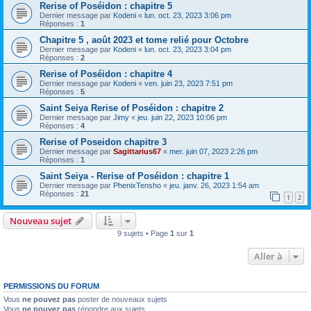
Rerise of Poséidon : chapitre 5
Dernier message par
Kodeni
«
lun. oct. 23, 2023 3:06 pm
Réponses :
1
Chapitre 5 , août 2023 et tome relié pour Octobre
Dernier message par
Kodeni
«
lun. oct. 23, 2023 3:04 pm
Réponses :
2
Rerise of Poséidon : chapitre 4
Dernier message par
Kodeni
«
ven. juin 23, 2023 7:51 pm
Réponses :
5
Saint Seiya Rerise of Poséidon : chapitre 2
Dernier message par
Jimy
«
jeu. juin 22, 2023 10:06 pm
Réponses :
4
Rerise of Poseidon chapitre 3
Dernier message par
Sagittarius67
«
mer. juin 07, 2023 2:26 pm
Réponses :
1
Saint Seiya - Rerise of Poséidon : chapitre 1
Dernier message par
PhenixTensho
«
jeu. janv. 26, 2023 1:54 am
Réponses :
21
1
2
Nouveau sujet
9 sujets • Page
1
sur
1
Aller à
PERMISSIONS DU FORUM
Vous
ne pouvez pas
poster de nouveaux sujets
Vous
ne pouvez pas
répondre aux sujets