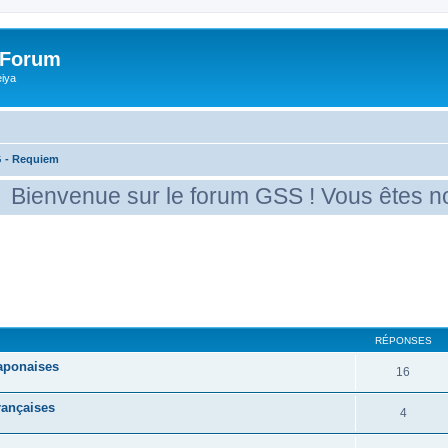
 Forum
eiya
G - Requiem
enue sur le forum GSS ! Vous êtes nouveau 
cher
cherche avancée
RÉPONSES
aponaises
16
rançaises
4