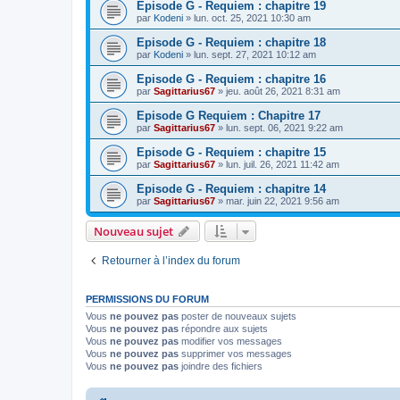
Episode G - Requiem : chapitre 19
par
Kodeni
»
lun. oct. 25, 2021 10:30 am
Episode G - Requiem : chapitre 18
par
Kodeni
»
lun. sept. 27, 2021 10:12 am
Episode G - Requiem : chapitre 16
par
Sagittarius67
»
jeu. août 26, 2021 8:31 am
Episode G Requiem : Chapitre 17
par
Sagittarius67
»
lun. sept. 06, 2021 9:22 am
Episode G - Requiem : chapitre 15
par
Sagittarius67
»
lun. juil. 26, 2021 11:42 am
Episode G - Requiem : chapitre 14
par
Sagittarius67
»
mar. juin 22, 2021 9:56 am
Nouveau sujet
Retourner à l’index du forum
PERMISSIONS DU FORUM
Vous
ne pouvez pas
poster de nouveaux sujets
Vous
ne pouvez pas
répondre aux sujets
Vous
ne pouvez pas
modifier vos messages
Vous
ne pouvez pas
supprimer vos messages
Vous
ne pouvez pas
joindre des fichiers