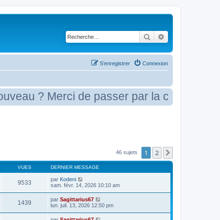
Rechercher
Recherche avancé
S’enregistrer
Connexion
? Merci de passer par la case présentation
1
2
Suivante
46 sujets
VUES
DERNIER MESSAGE
par
Kodeni
9533
sam. févr. 14, 2026 10:10 am
par
Sagittarius67
1439
lun. juil. 13, 2026 12:50 pm
par
Sagittarius67