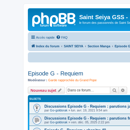
Saint Seiya GSS -
le forum des passionnés de Saint S
Accès rapide
FAQ
Index du forum
SAINT SEIYA
Section Manga
Episode 
Bienv
Episode G - Requiem
Modérateur :
Garde rapprochée du Grand Pope
Recher
Re
Nouveau sujet
SUJETS
Discussions Episode G - Requiem : parutions j
par
Go-goldorak
»
lun. avr. 19, 2021 9:54 am
Discussions Episode G - Requiem : parutions f
par
Go-goldorak
»
ven. déc. 05, 2025 2:22 pm