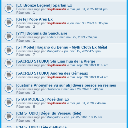
[LC Bronze Legend] Spartan Ex
Dernier message par
Sagittarius67
«
mar. juil. 01, 2025 10:04 pm
Réponses :
1
[GeTe] Pope Ares Ex
Dernier message par
Sagittarius67
«
jeu. nov. 30, 2023 10:05 pm
Réponses :
2
[???] Diorama du Sanctuaire
Dernier message par
Kodeni
«
mer. nov. 22, 2023 2:24 pm
Réponses :
1
[ST Model] Kagaho du Bennu - Myth Cloth Ex Métal
Dernier message par
Mangador
«
jeu. déc. 15, 2022 4:50 pm
Réponses :
7
[SACRED STUDIO] Shi Lian hua de la Vierge
Dernier message par
Sagittarius67
«
mar. sept. 28, 2021 8:35 am
[SACRED STUDIO] Andrea des Gémeaux
Dernier message par
Sagittarius67
«
mar. sept. 28, 2021 8:24 am
[customs Anonymes vu sur ali] divers persos en resines
Dernier message par
Goldenou
«
mer. août 26, 2020 10:43 pm
Réponses :
2
[STAR MODELS] Poséidon Ex
Dernier message par
Sagittarius67
«
mer. juil. 01, 2020 7:46 am
Réponses :
5
[CM STUDIO] Dégel du Verseau (tête)
Dernier message par
Mangador
«
ven. juin 05, 2020 10:15 am
Réponses :
4
[CM STUDIO] Tête d'Albafica