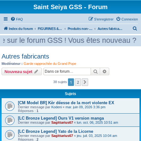
Saint Seiya GSS - Forum
FAQ
S’enregistrer
Connexion
R
Index du forum
FIGURINES & GOODIES
Produits non-officiels
Autres fabricants
e
 sur le forum GSS ! Vous êtes nouveau ? Me
c
h
Autres fabricants
e
Modérateur :
Garde rapprochée du Grand Pope
r
Rechercher
Recherche avanc
Nouveau sujet
c
1
2
h
Suivante
38 sujets
e
Sujets
r
[CM Model BR] Kèr déesse de la mort violente EX
Dernier message par
Kodeni
«
mar. juin 09, 2026 3:36 pm
Réponses :
1
[LC Bronze Legend] Ours V1 version manga
Dernier message par
Sagittarius67
«
lun. oct. 06, 2025 10:51 am
[LC Bronze Legend] Yato de la Licorne
Dernier message par
Sagittarius67
«
jeu. juil. 03, 2025 10:04 am
Réponses :
2