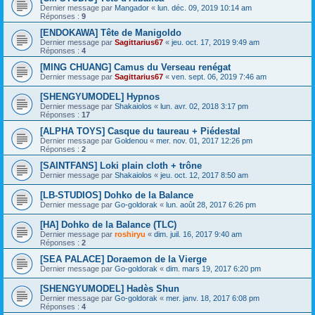
Dernier message par
Mangador
«
lun. déc. 09, 2019 10:14 am
Réponses :
9
[ENDOKAWA] Tête de Manigoldo
Dernier message par
Sagittarius67
«
jeu. oct. 17, 2019 9:49 am
Réponses :
4
[MING CHUANG] Camus du Verseau renégat
Dernier message par
Sagittarius67
«
ven. sept. 06, 2019 7:46 am
[SHENGYUMODEL] Hypnos
Dernier message par
Shakaiolos
«
lun. avr. 02, 2018 3:17 pm
Réponses :
17
[ALPHA TOYS] Casque du taureau + Piédestal
Dernier message par
Goldenou
«
mer. nov. 01, 2017 12:26 pm
Réponses :
2
[SAINTFANS] Loki plain cloth + trône
Dernier message par
Shakaiolos
«
jeu. oct. 12, 2017 8:50 am
[LB-STUDIOS] Dohko de la Balance
Dernier message par
Go-goldorak
«
lun. août 28, 2017 6:26 pm
[HA] Dohko de la Balance (TLC)
Dernier message par
roshiryu
«
dim. juil. 16, 2017 9:40 am
Réponses :
2
[SEA PALACE] Doraemon de la Vierge
Dernier message par
Go-goldorak
«
dim. mars 19, 2017 6:20 pm
[SHENGYUMODEL] Hadès Shun
Dernier message par
Go-goldorak
«
mer. janv. 18, 2017 6:08 pm
Réponses :
4