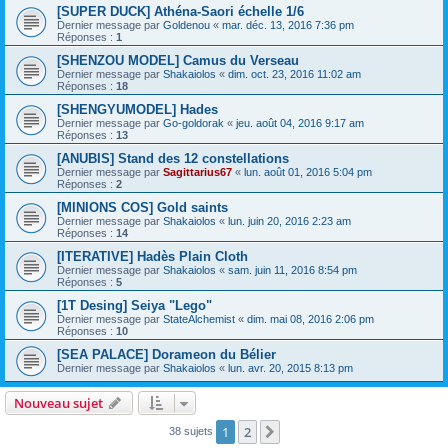
[SUPER DUCK] Athéna-Saori échelle 1/6
Dernier message par
Goldenou
«
mar. déc. 13, 2016 7:36 pm
Réponses :
1
[SHENZOU MODEL] Camus du Verseau
Dernier message par
Shakaiolos
«
dim. oct. 23, 2016 11:02 am
Réponses :
18
[SHENGYUMODEL] Hades
Dernier message par
Go-goldorak
«
jeu. août 04, 2016 9:17 am
Réponses :
13
[ANUBIS] Stand des 12 constellations
Dernier message par
Sagittarius67
«
lun. août 01, 2016 5:04 pm
Réponses :
2
[MINIONS COS] Gold saints
Dernier message par
Shakaiolos
«
lun. juin 20, 2016 2:23 am
Réponses :
14
[ITERATIVE] Hadès Plain Cloth
Dernier message par
Shakaiolos
«
sam. juin 11, 2016 8:54 pm
Réponses :
5
[1T Desing] Seiya "Lego"
Dernier message par
StateAlchemist
«
dim. mai 08, 2016 2:06 pm
Réponses :
10
[SEA PALACE] Dorameon du Bélier
Dernier message par
Shakaiolos
«
lun. avr. 20, 2015 8:13 pm
Nouveau sujet
1
2
Suivante
38 sujets