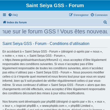
Saint Seiya GSS - Forum
FAQ
S’enregistrer
Connexion
R
Index du forum
e
nue sur le forum GSS ! Vous êtes nouveau ?
c
h
Saint Seiya GSS - Forum - Conditions d’utilisation
e
En accédant à « Saint Seiya GSS - Forum » (désigné ci-après par « nous »,
r
« notre », « nos », « Saint Seiya GSS - Forum »,
c
« https://www.goldsaintsanctuary.fr/forum3 »), vous acceptez d’être légalement
h
responsable des conditions suivantes. Si vous n’acceptez pas d’être
légalement responsable de toutes les conditions suivantes, alors n’accédez
e
pas et/ou n’utilisez pas « Saint Seiya GSS - Forum ». Nous pouvons modifier
r
celles-ci à n’importe quel moment et nous ferons tout pour que vous en soyez
informé, bien qu’il soit prudent de vérifier régulièrement celles-ci par vous-
même. Si vous continuez d’utiliser « Saint Seiya GSS - Forum » alors que des
changements ont été effectués, vous acceptez d’être légalement responsable
des conditions découlant des mises à jour et/ou modifications.
Nos forums sont développés par phpBB (désigné ci-après par « ils », « eux »,
« leur », « logiciel phpBB », « www.phpbb.com », « phpBB Limited »,