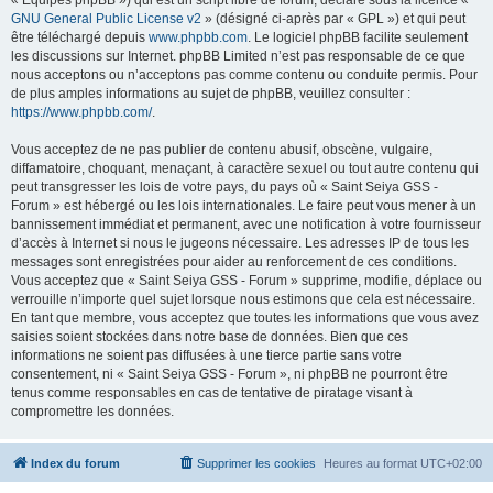
« Équipes phpBB ») qui est un script libre de forum, déclaré sous la licence «
GNU General Public License v2
» (désigné ci-après par « GPL ») et qui peut
être téléchargé depuis
www.phpbb.com
. Le logiciel phpBB facilite seulement
les discussions sur Internet. phpBB Limited n’est pas responsable de ce que
nous acceptons ou n’acceptons pas comme contenu ou conduite permis. Pour
de plus amples informations au sujet de phpBB, veuillez consulter :
https://www.phpbb.com/
.
Vous acceptez de ne pas publier de contenu abusif, obscène, vulgaire,
diffamatoire, choquant, menaçant, à caractère sexuel ou tout autre contenu qui
peut transgresser les lois de votre pays, du pays où « Saint Seiya GSS -
Forum » est hébergé ou les lois internationales. Le faire peut vous mener à un
bannissement immédiat et permanent, avec une notification à votre fournisseur
d’accès à Internet si nous le jugeons nécessaire. Les adresses IP de tous les
messages sont enregistrées pour aider au renforcement de ces conditions.
Vous acceptez que « Saint Seiya GSS - Forum » supprime, modifie, déplace ou
verrouille n’importe quel sujet lorsque nous estimons que cela est nécessaire.
En tant que membre, vous acceptez que toutes les informations que vous avez
saisies soient stockées dans notre base de données. Bien que ces
informations ne soient pas diffusées à une tierce partie sans votre
consentement, ni « Saint Seiya GSS - Forum », ni phpBB ne pourront être
tenus comme responsables en cas de tentative de piratage visant à
compromettre les données.
Index du forum
Supprimer les cookies
Heures au format
UTC+02:00