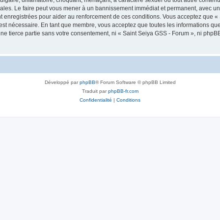
ales. Le faire peut vous mener à un bannissement immédiat et permanent, avec une n
t enregistrées pour aider au renforcement de ces conditions. Vous acceptez que «
 est nécessaire. En tant que membre, vous acceptez que toutes les informations qu
une tierce partie sans votre consentement, ni « Saint Seiya GSS - Forum », ni ph
Développé par
phpBB
® Forum Software © phpBB Limited
Traduit par
phpBB-fr.com
Confidentialité
|
Conditions