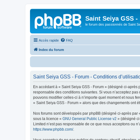
Saint Seiya GSS -
le forum des passionnés de Saint S
Accès rapide
FAQ
Index du forum
Saint Seiya GSS - Forum - Conditions d’utilisati
En accédant à « Saint Seiya GSS - Forum » (désigné ci-après pa
responsable des conditions suivantes. Si vous n’acceptez pas d
pouvons modifier celles-ci à n’importe quel moment et nous fero
« Saint Seiya GSS - Forum » alors que des changements ont été
Nos forums sont développés par phpBB (désigné ci-après par « i
sous la licence «
GNU General Public License v2
» (désigné ci
Limited n’est pas responsable de ce que nous acceptons ou n’
https://www.phpbb.com/
.
Vous acceptez de ne pas publier de contenu abusif, obscène, vu