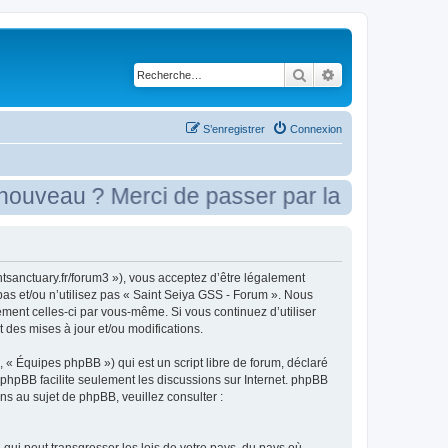
Rechercher
Recherche avancé
S’enregistrer
Connexion
veau ? Merci de passer par la case présent
tsanctuary.fr/forum3 »), vous acceptez d’être légalement
pas et/ou n’utilisez pas « Saint Seiya GSS - Forum ». Nous
ement celles-ci par vous-même. Si vous continuez d’utiliser
des mises à jour et/ou modifications.
 « Équipes phpBB ») qui est un script libre de forum, déclaré
l phpBB facilite seulement les discussions sur Internet. phpBB
 au sujet de phpBB, veuillez consulter :
qui peut transgresser les lois de votre pays, du pays où