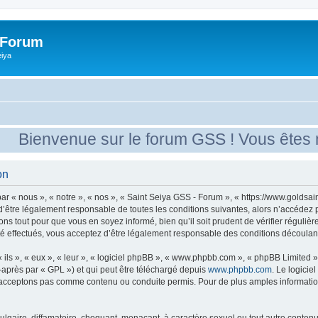
 Forum
eiya
Bienvenue sur le forum GSS ! Vous êtes nou
on
r « nous », « notre », « nos », « Saint Seiya GSS - Forum », « https://www.goldsain
’être légalement responsable de toutes les conditions suivantes, alors n’accédez 
ns tout pour que vous en soyez informé, bien qu’il soit prudent de vérifier régulièr
 effectués, vous acceptez d’être légalement responsable des conditions découlant 
ls », « eux », « leur », « logiciel phpBB », « www.phpbb.com », « phpBB Limited »,
-après par « GPL ») et qui peut être téléchargé depuis
www.phpbb.com
. Le logicie
acceptons pas comme contenu ou conduite permis. Pour de plus amples informations
lgaire, diffamatoire, choquant, menaçant, à caractère sexuel ou tout autre contenu 