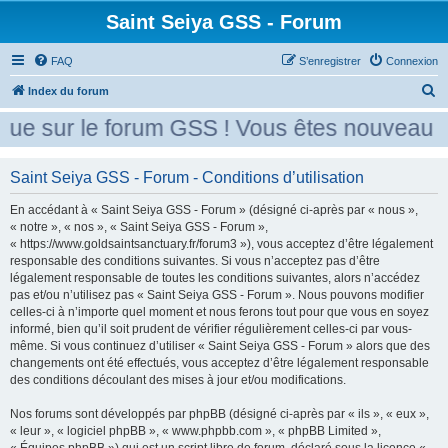
Saint Seiya GSS - Forum
FAQ
S’enregistrer
Connexion
R
Index du forum
e
ue sur le forum GSS ! Vous êtes nouveau ? 
c
h
Saint Seiya GSS - Forum - Conditions d’utilisation
e
En accédant à « Saint Seiya GSS - Forum » (désigné ci-après par « nous »,
r
« notre », « nos », « Saint Seiya GSS - Forum »,
c
« https://www.goldsaintsanctuary.fr/forum3 »), vous acceptez d’être légalement
h
responsable des conditions suivantes. Si vous n’acceptez pas d’être
légalement responsable de toutes les conditions suivantes, alors n’accédez
e
pas et/ou n’utilisez pas « Saint Seiya GSS - Forum ». Nous pouvons modifier
r
celles-ci à n’importe quel moment et nous ferons tout pour que vous en soyez
informé, bien qu’il soit prudent de vérifier régulièrement celles-ci par vous-
même. Si vous continuez d’utiliser « Saint Seiya GSS - Forum » alors que des
changements ont été effectués, vous acceptez d’être légalement responsable
des conditions découlant des mises à jour et/ou modifications.
Nos forums sont développés par phpBB (désigné ci-après par « ils », « eux »,
« leur », « logiciel phpBB », « www.phpbb.com », « phpBB Limited »,