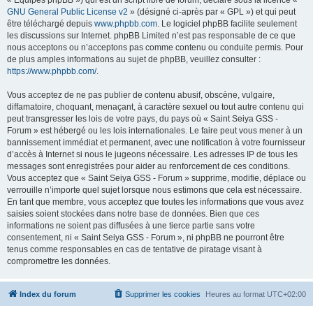
« Équipes phpBB ») qui est un script libre de forum, déclaré sous la licence «
GNU General Public License v2
» (désigné ci-après par « GPL ») et qui peut
être téléchargé depuis
www.phpbb.com
. Le logiciel phpBB facilite seulement
les discussions sur Internet. phpBB Limited n’est pas responsable de ce que
nous acceptons ou n’acceptons pas comme contenu ou conduite permis. Pour
de plus amples informations au sujet de phpBB, veuillez consulter :
https://www.phpbb.com/
.
Vous acceptez de ne pas publier de contenu abusif, obscène, vulgaire,
diffamatoire, choquant, menaçant, à caractère sexuel ou tout autre contenu qui
peut transgresser les lois de votre pays, du pays où « Saint Seiya GSS -
Forum » est hébergé ou les lois internationales. Le faire peut vous mener à un
bannissement immédiat et permanent, avec une notification à votre fournisseur
d’accès à Internet si nous le jugeons nécessaire. Les adresses IP de tous les
messages sont enregistrées pour aider au renforcement de ces conditions.
Vous acceptez que « Saint Seiya GSS - Forum » supprime, modifie, déplace ou
verrouille n’importe quel sujet lorsque nous estimons que cela est nécessaire.
En tant que membre, vous acceptez que toutes les informations que vous avez
saisies soient stockées dans notre base de données. Bien que ces
informations ne soient pas diffusées à une tierce partie sans votre
consentement, ni « Saint Seiya GSS - Forum », ni phpBB ne pourront être
tenus comme responsables en cas de tentative de piratage visant à
compromettre les données.
Index du forum
Supprimer les cookies
Heures au format
UTC+02:00