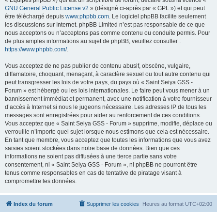
« Équipes phpBB ») qui est un script libre de forum, déclaré sous la licence «
GNU General Public License v2
» (désigné ci-après par « GPL ») et qui peut
être téléchargé depuis
www.phpbb.com
. Le logiciel phpBB facilite seulement
les discussions sur Internet. phpBB Limited n’est pas responsable de ce que
nous acceptons ou n’acceptons pas comme contenu ou conduite permis. Pour
de plus amples informations au sujet de phpBB, veuillez consulter :
https://www.phpbb.com/
.
Vous acceptez de ne pas publier de contenu abusif, obscène, vulgaire,
diffamatoire, choquant, menaçant, à caractère sexuel ou tout autre contenu qui
peut transgresser les lois de votre pays, du pays où « Saint Seiya GSS -
Forum » est hébergé ou les lois internationales. Le faire peut vous mener à un
bannissement immédiat et permanent, avec une notification à votre fournisseur
d’accès à Internet si nous le jugeons nécessaire. Les adresses IP de tous les
messages sont enregistrées pour aider au renforcement de ces conditions.
Vous acceptez que « Saint Seiya GSS - Forum » supprime, modifie, déplace ou
verrouille n’importe quel sujet lorsque nous estimons que cela est nécessaire.
En tant que membre, vous acceptez que toutes les informations que vous avez
saisies soient stockées dans notre base de données. Bien que ces
informations ne soient pas diffusées à une tierce partie sans votre
consentement, ni « Saint Seiya GSS - Forum », ni phpBB ne pourront être
tenus comme responsables en cas de tentative de piratage visant à
compromettre les données.
Index du forum
Supprimer les cookies
Heures au format
UTC+02:00