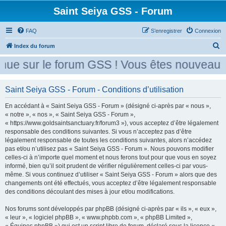
Saint Seiya GSS - Forum
FAQ
S’enregistrer
Connexion
R
Index du forum
e
ue sur le forum GSS ! Vous êtes nouveau ? 
c
h
Saint Seiya GSS - Forum - Conditions d’utilisation
e
En accédant à « Saint Seiya GSS - Forum » (désigné ci-après par « nous »,
r
« notre », « nos », « Saint Seiya GSS - Forum »,
c
« https://www.goldsaintsanctuary.fr/forum3 »), vous acceptez d’être légalement
h
responsable des conditions suivantes. Si vous n’acceptez pas d’être
légalement responsable de toutes les conditions suivantes, alors n’accédez
e
pas et/ou n’utilisez pas « Saint Seiya GSS - Forum ». Nous pouvons modifier
r
celles-ci à n’importe quel moment et nous ferons tout pour que vous en soyez
informé, bien qu’il soit prudent de vérifier régulièrement celles-ci par vous-
même. Si vous continuez d’utiliser « Saint Seiya GSS - Forum » alors que des
changements ont été effectués, vous acceptez d’être légalement responsable
des conditions découlant des mises à jour et/ou modifications.
Nos forums sont développés par phpBB (désigné ci-après par « ils », « eux »,
« leur », « logiciel phpBB », « www.phpbb.com », « phpBB Limited »,