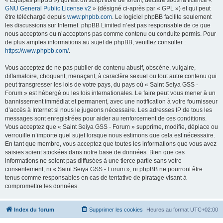
« Équipes phpBB ») qui est un script libre de forum, déclaré sous la licence «
GNU General Public License v2
» (désigné ci-après par « GPL ») et qui peut
être téléchargé depuis
www.phpbb.com
. Le logiciel phpBB facilite seulement
les discussions sur Internet. phpBB Limited n’est pas responsable de ce que
nous acceptons ou n’acceptons pas comme contenu ou conduite permis. Pour
de plus amples informations au sujet de phpBB, veuillez consulter :
https://www.phpbb.com/
.
Vous acceptez de ne pas publier de contenu abusif, obscène, vulgaire,
diffamatoire, choquant, menaçant, à caractère sexuel ou tout autre contenu qui
peut transgresser les lois de votre pays, du pays où « Saint Seiya GSS -
Forum » est hébergé ou les lois internationales. Le faire peut vous mener à un
bannissement immédiat et permanent, avec une notification à votre fournisseur
d’accès à Internet si nous le jugeons nécessaire. Les adresses IP de tous les
messages sont enregistrées pour aider au renforcement de ces conditions.
Vous acceptez que « Saint Seiya GSS - Forum » supprime, modifie, déplace ou
verrouille n’importe quel sujet lorsque nous estimons que cela est nécessaire.
En tant que membre, vous acceptez que toutes les informations que vous avez
saisies soient stockées dans notre base de données. Bien que ces
informations ne soient pas diffusées à une tierce partie sans votre
consentement, ni « Saint Seiya GSS - Forum », ni phpBB ne pourront être
tenus comme responsables en cas de tentative de piratage visant à
compromettre les données.
Index du forum
Supprimer les cookies
Heures au format
UTC+02:00