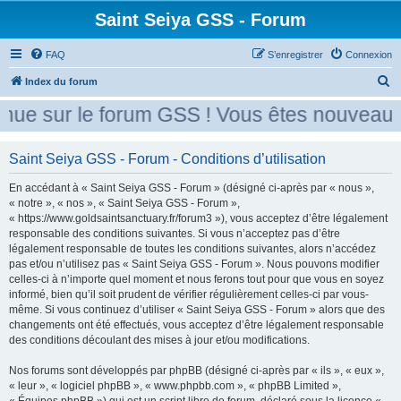
Saint Seiya GSS - Forum
FAQ
S’enregistrer
Connexion
R
Index du forum
e
ue sur le forum GSS ! Vous êtes nouveau ?
c
h
Saint Seiya GSS - Forum - Conditions d’utilisation
e
En accédant à « Saint Seiya GSS - Forum » (désigné ci-après par « nous »,
r
« notre », « nos », « Saint Seiya GSS - Forum »,
c
« https://www.goldsaintsanctuary.fr/forum3 »), vous acceptez d’être légalement
h
responsable des conditions suivantes. Si vous n’acceptez pas d’être
légalement responsable de toutes les conditions suivantes, alors n’accédez
e
pas et/ou n’utilisez pas « Saint Seiya GSS - Forum ». Nous pouvons modifier
r
celles-ci à n’importe quel moment et nous ferons tout pour que vous en soyez
informé, bien qu’il soit prudent de vérifier régulièrement celles-ci par vous-
même. Si vous continuez d’utiliser « Saint Seiya GSS - Forum » alors que des
changements ont été effectués, vous acceptez d’être légalement responsable
des conditions découlant des mises à jour et/ou modifications.
Nos forums sont développés par phpBB (désigné ci-après par « ils », « eux »,
« leur », « logiciel phpBB », « www.phpbb.com », « phpBB Limited »,