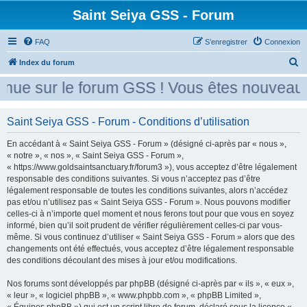
Saint Seiya GSS - Forum
FAQ
S’enregistrer
Connexion
R
Index du forum
e
nue sur le forum GSS ! Vous êtes nouveau ?
c
h
Saint Seiya GSS - Forum - Conditions d’utilisation
e
En accédant à « Saint Seiya GSS - Forum » (désigné ci-après par « nous »,
r
« notre », « nos », « Saint Seiya GSS - Forum »,
c
« https://www.goldsaintsanctuary.fr/forum3 »), vous acceptez d’être légalement
h
responsable des conditions suivantes. Si vous n’acceptez pas d’être
légalement responsable de toutes les conditions suivantes, alors n’accédez
e
pas et/ou n’utilisez pas « Saint Seiya GSS - Forum ». Nous pouvons modifier
r
celles-ci à n’importe quel moment et nous ferons tout pour que vous en soyez
informé, bien qu’il soit prudent de vérifier régulièrement celles-ci par vous-
même. Si vous continuez d’utiliser « Saint Seiya GSS - Forum » alors que des
changements ont été effectués, vous acceptez d’être légalement responsable
des conditions découlant des mises à jour et/ou modifications.
Nos forums sont développés par phpBB (désigné ci-après par « ils », « eux »,
« leur », « logiciel phpBB », « www.phpbb.com », « phpBB Limited »,