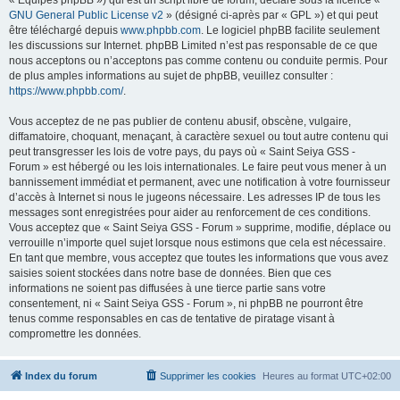
« Équipes phpBB ») qui est un script libre de forum, déclaré sous la licence «
GNU General Public License v2
» (désigné ci-après par « GPL ») et qui peut
être téléchargé depuis
www.phpbb.com
. Le logiciel phpBB facilite seulement
les discussions sur Internet. phpBB Limited n’est pas responsable de ce que
nous acceptons ou n’acceptons pas comme contenu ou conduite permis. Pour
de plus amples informations au sujet de phpBB, veuillez consulter :
https://www.phpbb.com/
.
Vous acceptez de ne pas publier de contenu abusif, obscène, vulgaire,
diffamatoire, choquant, menaçant, à caractère sexuel ou tout autre contenu qui
peut transgresser les lois de votre pays, du pays où « Saint Seiya GSS -
Forum » est hébergé ou les lois internationales. Le faire peut vous mener à un
bannissement immédiat et permanent, avec une notification à votre fournisseur
d’accès à Internet si nous le jugeons nécessaire. Les adresses IP de tous les
messages sont enregistrées pour aider au renforcement de ces conditions.
Vous acceptez que « Saint Seiya GSS - Forum » supprime, modifie, déplace ou
verrouille n’importe quel sujet lorsque nous estimons que cela est nécessaire.
En tant que membre, vous acceptez que toutes les informations que vous avez
saisies soient stockées dans notre base de données. Bien que ces
informations ne soient pas diffusées à une tierce partie sans votre
consentement, ni « Saint Seiya GSS - Forum », ni phpBB ne pourront être
tenus comme responsables en cas de tentative de piratage visant à
compromettre les données.
Index du forum
Supprimer les cookies
Heures au format
UTC+02:00