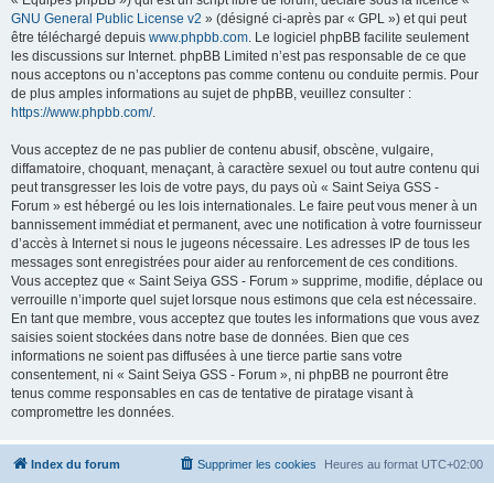
« Équipes phpBB ») qui est un script libre de forum, déclaré sous la licence «
GNU General Public License v2
» (désigné ci-après par « GPL ») et qui peut
être téléchargé depuis
www.phpbb.com
. Le logiciel phpBB facilite seulement
les discussions sur Internet. phpBB Limited n’est pas responsable de ce que
nous acceptons ou n’acceptons pas comme contenu ou conduite permis. Pour
de plus amples informations au sujet de phpBB, veuillez consulter :
https://www.phpbb.com/
.
Vous acceptez de ne pas publier de contenu abusif, obscène, vulgaire,
diffamatoire, choquant, menaçant, à caractère sexuel ou tout autre contenu qui
peut transgresser les lois de votre pays, du pays où « Saint Seiya GSS -
Forum » est hébergé ou les lois internationales. Le faire peut vous mener à un
bannissement immédiat et permanent, avec une notification à votre fournisseur
d’accès à Internet si nous le jugeons nécessaire. Les adresses IP de tous les
messages sont enregistrées pour aider au renforcement de ces conditions.
Vous acceptez que « Saint Seiya GSS - Forum » supprime, modifie, déplace ou
verrouille n’importe quel sujet lorsque nous estimons que cela est nécessaire.
En tant que membre, vous acceptez que toutes les informations que vous avez
saisies soient stockées dans notre base de données. Bien que ces
informations ne soient pas diffusées à une tierce partie sans votre
consentement, ni « Saint Seiya GSS - Forum », ni phpBB ne pourront être
tenus comme responsables en cas de tentative de piratage visant à
compromettre les données.
Index du forum
Supprimer les cookies
Heures au format
UTC+02:00