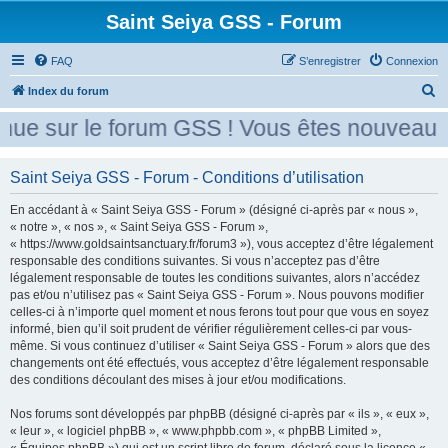
Saint Seiya GSS - Forum
FAQ
S’enregistrer
Connexion
R
Index du forum
e
ue sur le forum GSS ! Vous êtes nouveau ? 
c
h
Saint Seiya GSS - Forum - Conditions d’utilisation
e
En accédant à « Saint Seiya GSS - Forum » (désigné ci-après par « nous »,
r
« notre », « nos », « Saint Seiya GSS - Forum »,
c
« https://www.goldsaintsanctuary.fr/forum3 »), vous acceptez d’être légalement
h
responsable des conditions suivantes. Si vous n’acceptez pas d’être
légalement responsable de toutes les conditions suivantes, alors n’accédez
e
pas et/ou n’utilisez pas « Saint Seiya GSS - Forum ». Nous pouvons modifier
r
celles-ci à n’importe quel moment et nous ferons tout pour que vous en soyez
informé, bien qu’il soit prudent de vérifier régulièrement celles-ci par vous-
même. Si vous continuez d’utiliser « Saint Seiya GSS - Forum » alors que des
changements ont été effectués, vous acceptez d’être légalement responsable
des conditions découlant des mises à jour et/ou modifications.
Nos forums sont développés par phpBB (désigné ci-après par « ils », « eux »,
« leur », « logiciel phpBB », « www.phpbb.com », « phpBB Limited »,