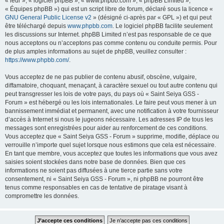
« leur », « logiciel phpBB », « www.phpbb.com », « phpBB Limited »,
« Équipes phpBB ») qui est un script libre de forum, déclaré sous la licence «
GNU General Public License v2
» (désigné ci-après par « GPL ») et qui peut
être téléchargé depuis
www.phpbb.com
. Le logiciel phpBB facilite seulement
les discussions sur Internet. phpBB Limited n’est pas responsable de ce que
nous acceptons ou n’acceptons pas comme contenu ou conduite permis. Pour
de plus amples informations au sujet de phpBB, veuillez consulter :
https://www.phpbb.com/
.
Vous acceptez de ne pas publier de contenu abusif, obscène, vulgaire,
diffamatoire, choquant, menaçant, à caractère sexuel ou tout autre contenu qui
peut transgresser les lois de votre pays, du pays où « Saint Seiya GSS -
Forum » est hébergé ou les lois internationales. Le faire peut vous mener à un
bannissement immédiat et permanent, avec une notification à votre fournisseur
d’accès à Internet si nous le jugeons nécessaire. Les adresses IP de tous les
messages sont enregistrées pour aider au renforcement de ces conditions.
Vous acceptez que « Saint Seiya GSS - Forum » supprime, modifie, déplace ou
verrouille n’importe quel sujet lorsque nous estimons que cela est nécessaire.
En tant que membre, vous acceptez que toutes les informations que vous avez
saisies soient stockées dans notre base de données. Bien que ces
informations ne soient pas diffusées à une tierce partie sans votre
consentement, ni « Saint Seiya GSS - Forum », ni phpBB ne pourront être
tenus comme responsables en cas de tentative de piratage visant à
compromettre les données.