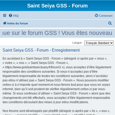
Saint Seiya GSS - Forum
FAQ
Connexion
R
Index du forum
e
ue sur le forum GSS ! Vous êtes nouveau ? 
c
h
Langue :
e
Saint Seiya GSS - Forum - Enregistrement
r
En accédant à « Saint Seiya GSS - Forum » (désigné ci-après par « nous »,
c
« notre », « nos », « Saint Seiya GSS - Forum »,
h
« https://www.goldsaintsanctuary.fr/forum3 »), vous acceptez d’être légalement
responsable des conditions suivantes. Si vous n’acceptez pas d’être
e
légalement responsable de toutes les conditions suivantes, alors n’accédez
r
pas et/ou n’utilisez pas « Saint Seiya GSS - Forum ». Nous pouvons modifier
celles-ci à n’importe quel moment et nous ferons tout pour que vous en soyez
informé, bien qu’il soit prudent de vérifier régulièrement celles-ci par vous-
même. Si vous continuez d’utiliser « Saint Seiya GSS - Forum » alors que des
changements ont été effectués, vous acceptez d’être légalement responsable
des conditions découlant des mises à jour et/ou modifications.
Nos forums sont développés par phpBB (désigné ci-après par « ils », « eux »,