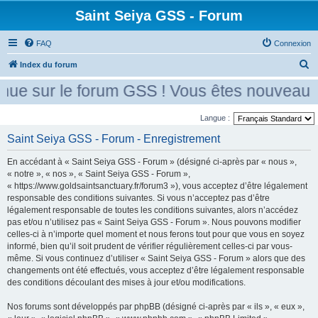
Saint Seiya GSS - Forum
FAQ
Connexion
R
Index du forum
e
ue sur le forum GSS ! Vous êtes nouveau ? 
c
h
Langue :
e
Saint Seiya GSS - Forum - Enregistrement
r
En accédant à « Saint Seiya GSS - Forum » (désigné ci-après par « nous »,
c
« notre », « nos », « Saint Seiya GSS - Forum »,
h
« https://www.goldsaintsanctuary.fr/forum3 »), vous acceptez d’être légalement
responsable des conditions suivantes. Si vous n’acceptez pas d’être
e
légalement responsable de toutes les conditions suivantes, alors n’accédez
r
pas et/ou n’utilisez pas « Saint Seiya GSS - Forum ». Nous pouvons modifier
celles-ci à n’importe quel moment et nous ferons tout pour que vous en soyez
informé, bien qu’il soit prudent de vérifier régulièrement celles-ci par vous-
même. Si vous continuez d’utiliser « Saint Seiya GSS - Forum » alors que des
changements ont été effectués, vous acceptez d’être légalement responsable
des conditions découlant des mises à jour et/ou modifications.
Nos forums sont développés par phpBB (désigné ci-après par « ils », « eux »,