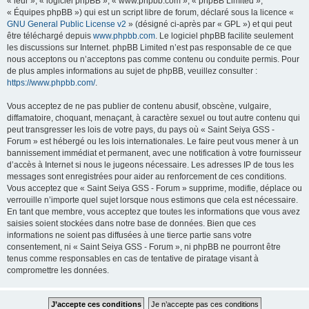
« leur », « logiciel phpBB », « www.phpbb.com », « phpBB Limited »,
« Équipes phpBB ») qui est un script libre de forum, déclaré sous la licence «
GNU General Public License v2
» (désigné ci-après par « GPL ») et qui peut
être téléchargé depuis
www.phpbb.com
. Le logiciel phpBB facilite seulement
les discussions sur Internet. phpBB Limited n’est pas responsable de ce que
nous acceptons ou n’acceptons pas comme contenu ou conduite permis. Pour
de plus amples informations au sujet de phpBB, veuillez consulter :
https://www.phpbb.com/
.
Vous acceptez de ne pas publier de contenu abusif, obscène, vulgaire,
diffamatoire, choquant, menaçant, à caractère sexuel ou tout autre contenu qui
peut transgresser les lois de votre pays, du pays où « Saint Seiya GSS -
Forum » est hébergé ou les lois internationales. Le faire peut vous mener à un
bannissement immédiat et permanent, avec une notification à votre fournisseur
d’accès à Internet si nous le jugeons nécessaire. Les adresses IP de tous les
messages sont enregistrées pour aider au renforcement de ces conditions.
Vous acceptez que « Saint Seiya GSS - Forum » supprime, modifie, déplace ou
verrouille n’importe quel sujet lorsque nous estimons que cela est nécessaire.
En tant que membre, vous acceptez que toutes les informations que vous avez
saisies soient stockées dans notre base de données. Bien que ces
informations ne soient pas diffusées à une tierce partie sans votre
consentement, ni « Saint Seiya GSS - Forum », ni phpBB ne pourront être
tenus comme responsables en cas de tentative de piratage visant à
compromettre les données.