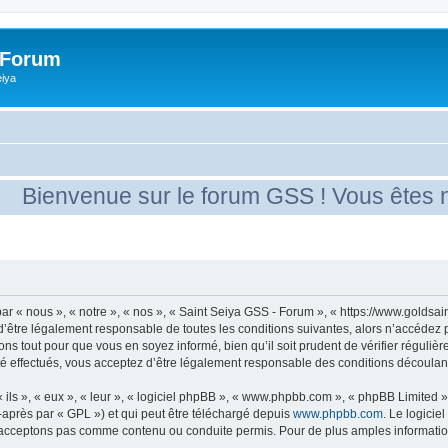
 Forum
eiya
ienvenue sur le forum GSS ! Vous êtes nou
r « nous », « notre », « nos », « Saint Seiya GSS - Forum », « https://www.goldsain
’être légalement responsable de toutes les conditions suivantes, alors n’accédez 
ns tout pour que vous en soyez informé, bien qu’il soit prudent de vérifier régulièr
 effectués, vous acceptez d’être légalement responsable des conditions découlant 
ls », « eux », « leur », « logiciel phpBB », « www.phpbb.com », « phpBB Limited »,
-après par « GPL ») et qui peut être téléchargé depuis
www.phpbb.com
. Le logicie
acceptons pas comme contenu ou conduite permis. Pour de plus amples informations