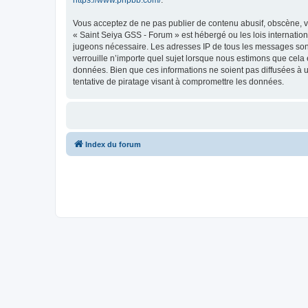
https://www.phpbb.com/
.
Vous acceptez de ne pas publier de contenu abusif, obscène, vu
« Saint Seiya GSS - Forum » est hébergé ou les lois internation
jugeons nécessaire. Les adresses IP de tous les messages son
verrouille n’importe quel sujet lorsque nous estimons que cela
données. Bien que ces informations ne soient pas diffusées à 
tentative de piratage visant à compromettre les données.
Index du forum