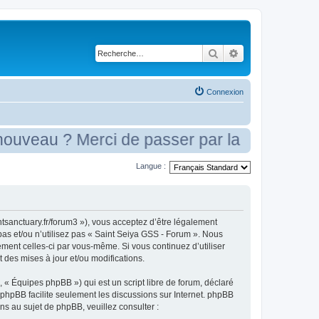
Rechercher
Recherche avancé
Connexion
veau ? Merci de passer par la case présent
Langue :
tsanctuary.fr/forum3 »), vous acceptez d’être légalement
pas et/ou n’utilisez pas « Saint Seiya GSS - Forum ». Nous
ement celles-ci par vous-même. Si vous continuez d’utiliser
des mises à jour et/ou modifications.
 « Équipes phpBB ») qui est un script libre de forum, déclaré
l phpBB facilite seulement les discussions sur Internet. phpBB
 au sujet de phpBB, veuillez consulter :