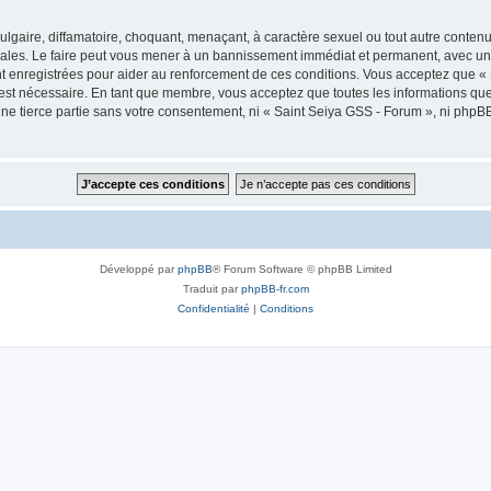
lgaire, diffamatoire, choquant, menaçant, à caractère sexuel ou tout autre contenu 
ales. Le faire peut vous mener à un bannissement immédiat et permanent, avec une n
t enregistrées pour aider au renforcement de ces conditions. Vous acceptez que «
 est nécessaire. En tant que membre, vous acceptez que toutes les informations qu
une tierce partie sans votre consentement, ni « Saint Seiya GSS - Forum », ni ph
Développé par
phpBB
® Forum Software © phpBB Limited
Traduit par
phpBB-fr.com
Confidentialité
|
Conditions