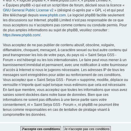
« leur », « logiciel phpBB », « www.phpbb.com », « phpBB Limited »,
« Équipes phpBB ») qui est un script libre de forum, déclaré sous la licence «
GNU General Public License v2
» (désigné ci-après par « GPL ») et qui peut
être téléchargé depuis
www.phpbb.com
. Le logiciel phpBB facilite seulement
les discussions sur Internet. phpBB Limited n’est pas responsable de ce que
nous acceptons ou n’acceptons pas comme contenu ou conduite permis. Pour
de plus amples informations au sujet de phpBB, veuillez consulter :
https://www.phpbb.com/
.
Vous acceptez de ne pas publier de contenu abusif, obscène, vulgaire,
diffamatoire, choquant, menaçant, à caractère sexuel ou tout autre contenu qui
peut transgresser les lois de votre pays, du pays où « Saint Seiya GSS -
Forum » est hébergé ou les lois internationales. Le faire peut vous mener à un
bannissement immédiat et permanent, avec une notification à votre fournisseur
d’accès à Internet si nous le jugeons nécessaire. Les adresses IP de tous les
messages sont enregistrées pour aider au renforcement de ces conditions.
Vous acceptez que « Saint Seiya GSS - Forum » supprime, modifie, déplace ou
verrouille n’importe quel sujet lorsque nous estimons que cela est nécessaire.
En tant que membre, vous acceptez que toutes les informations que vous avez
saisies soient stockées dans notre base de données. Bien que ces
informations ne soient pas diffusées à une tierce partie sans votre
consentement, ni « Saint Seiya GSS - Forum », ni phpBB ne pourront être
tenus comme responsables en cas de tentative de piratage visant à
compromettre les données.