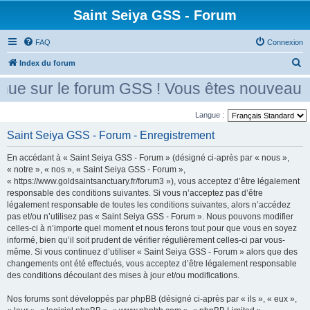
Saint Seiya GSS - Forum
FAQ
Connexion
R
Index du forum
e
ue sur le forum GSS ! Vous êtes nouveau ? 
c
h
Langue :
e
Saint Seiya GSS - Forum - Enregistrement
r
En accédant à « Saint Seiya GSS - Forum » (désigné ci-après par « nous »,
c
« notre », « nos », « Saint Seiya GSS - Forum »,
h
« https://www.goldsaintsanctuary.fr/forum3 »), vous acceptez d’être légalement
responsable des conditions suivantes. Si vous n’acceptez pas d’être
e
légalement responsable de toutes les conditions suivantes, alors n’accédez
r
pas et/ou n’utilisez pas « Saint Seiya GSS - Forum ». Nous pouvons modifier
celles-ci à n’importe quel moment et nous ferons tout pour que vous en soyez
informé, bien qu’il soit prudent de vérifier régulièrement celles-ci par vous-
même. Si vous continuez d’utiliser « Saint Seiya GSS - Forum » alors que des
changements ont été effectués, vous acceptez d’être légalement responsable
des conditions découlant des mises à jour et/ou modifications.
Nos forums sont développés par phpBB (désigné ci-après par « ils », « eux »,