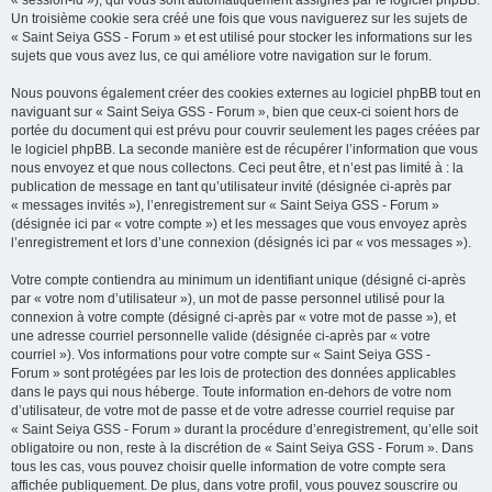
« session-id »), qui vous sont automatiquement assignés par le logiciel phpBB.
Un troisième cookie sera créé une fois que vous naviguerez sur les sujets de
« Saint Seiya GSS - Forum » et est utilisé pour stocker les informations sur les
sujets que vous avez lus, ce qui améliore votre navigation sur le forum.
Nous pouvons également créer des cookies externes au logiciel phpBB tout en
naviguant sur « Saint Seiya GSS - Forum », bien que ceux-ci soient hors de
portée du document qui est prévu pour couvrir seulement les pages créées par
le logiciel phpBB. La seconde manière est de récupérer l’information que vous
nous envoyez et que nous collectons. Ceci peut être, et n’est pas limité à : la
publication de message en tant qu’utilisateur invité (désignée ci-après par
« messages invités »), l’enregistrement sur « Saint Seiya GSS - Forum »
(désignée ici par « votre compte ») et les messages que vous envoyez après
l’enregistrement et lors d’une connexion (désignés ici par « vos messages »).
Votre compte contiendra au minimum un identifiant unique (désigné ci-après
par « votre nom d’utilisateur »), un mot de passe personnel utilisé pour la
connexion à votre compte (désigné ci-après par « votre mot de passe »), et
une adresse courriel personnelle valide (désignée ci-après par « votre
courriel »). Vos informations pour votre compte sur « Saint Seiya GSS -
Forum » sont protégées par les lois de protection des données applicables
dans le pays qui nous héberge. Toute information en-dehors de votre nom
d’utilisateur, de votre mot de passe et de votre adresse courriel requise par
« Saint Seiya GSS - Forum » durant la procédure d’enregistrement, qu’elle soit
obligatoire ou non, reste à la discrétion de « Saint Seiya GSS - Forum ». Dans
tous les cas, vous pouvez choisir quelle information de votre compte sera
affichée publiquement. De plus, dans votre profil, vous pouvez souscrire ou