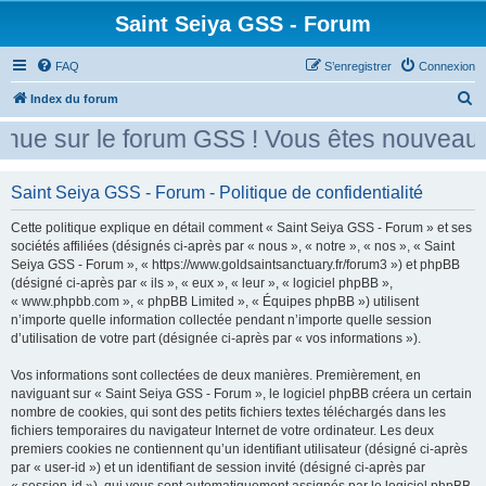
Saint Seiya GSS - Forum
FAQ
S’enregistrer
Connexion
R
Index du forum
e
ue sur le forum GSS ! Vous êtes nouveau ?
c
h
Saint Seiya GSS - Forum - Politique de confidentialité
e
Cette politique explique en détail comment « Saint Seiya GSS - Forum » et ses
r
sociétés affiliées (désignés ci-après par « nous », « notre », « nos », « Saint
c
Seiya GSS - Forum », « https://www.goldsaintsanctuary.fr/forum3 ») et phpBB
h
(désigné ci-après par « ils », « eux », « leur », « logiciel phpBB »,
« www.phpbb.com », « phpBB Limited », « Équipes phpBB ») utilisent
e
n’importe quelle information collectée pendant n’importe quelle session
r
d’utilisation de votre part (désignée ci-après par « vos informations »).
Vos informations sont collectées de deux manières. Premièrement, en
naviguant sur « Saint Seiya GSS - Forum », le logiciel phpBB créera un certain
nombre de cookies, qui sont des petits fichiers textes téléchargés dans les
fichiers temporaires du navigateur Internet de votre ordinateur. Les deux
premiers cookies ne contiennent qu’un identifiant utilisateur (désigné ci-après
par « user-id ») et un identifiant de session invité (désigné ci-après par