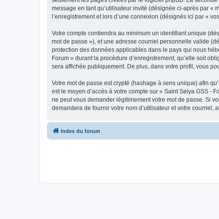
message en tant qu’utilisateur invité (désignée ci-après par «
l’enregistrement et lors d’une connexion (désignés ici par « v
Votre compte contiendra au minimum un identifiant unique (dési
mot de passe »), et une adresse courriel personnelle valide (dé
protection des données applicables dans le pays qui nous héber
Forum » durant la procédure d’enregistrement, qu’elle soit obli
sera affichée publiquement. De plus, dans votre profil, vous po
Votre mot de passe est crypté (hashage à sens unique) afin qu’i
est le moyen d’accès à votre compte sur « Saint Seiya GSS - F
ne peut vous demander légitimement votre mot de passe. Si vous
demandera de fournir votre nom d’utilisateur et votre courriel
Index du forum