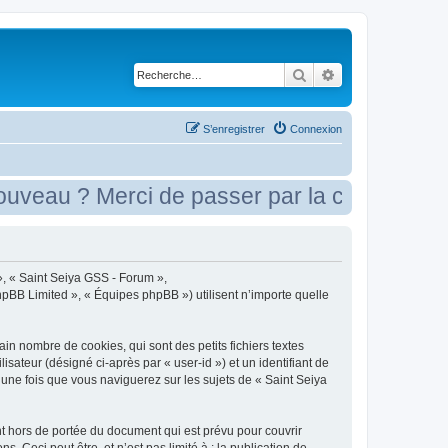
Rechercher
Recherche avancé
S’enregistrer
Connexion
au ? Merci de passer par la case présenta
 », « Saint Seiya GSS - Forum »,
phpBB Limited », « Équipes phpBB ») utilisent n’importe quelle
n nombre de cookies, qui sont des petits fichiers textes
isateur (désigné ci-après par « user-id ») et un identifiant de
 une fois que vous naviguerez sur les sujets de « Saint Seiya
t hors de portée du document qui est prévu pour couvrir
Ceci peut être, et n’est pas limité à : la publication de