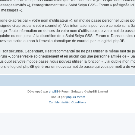
 messages invités »), l’enregistrement sur « Saint Seiya GSS - Forum » (désignée i
os messages »).
gné ci-après par « votre nom d’utilisateur »), un mot de passe personnel utilisé po
signée ci-après par « votre courriel »). Vos informations pour votre compte sur « S
ge. Toute information en-dehors de votre nom d’utilisateur, de votre mot de passe 
gatoire ou non, reste à la discrétion de « Saint Seiya GSS - Forum ». Dans tous les
uvez souscrire ou non à l’envoi automatique de courriel par le logiciel phpBB.
l soit sécurisé. Cependant, il est recommandé de ne pas utiliser le même mot de pas
orum », conservez-le soigneusement et en aucun cas une personne affiliée de « Sa
 oubliez votre mot de passe, vous pouvez utiliser la fonction « J’ai oublié mon m
, alors le logiciel phpBB générera un nouveau mot de passe qui vous permettra de v
Développé par
phpBB
® Forum Software © phpBB Limited
Traduit par
phpBB-fr.com
Confidentialité
|
Conditions