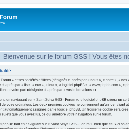
 Forum
eiya
envenue sur le forum GSS ! Vous êtes nouve
ialité
Forum » et ses sociétés affiliées (désignés ci-après par « nous », « notre », « nos
 ci-après par « ils », « eux », « leur », « logiciel phpBB », « www.phpbb.com », « 
tion de votre part (désignée ci-après par « vos informations »).
t, en naviguant sur « Saint Seiya GSS - Forum », le logiciel phpBB créera un certai
 de votre ordinateur. Les deux premiers cookies ne contiennent qu’un identifiant util
sont automatiquement assignés par le logiciel phpBB. Un troisième cookie sera créé
s sujets que vous avez lus, ce qui améliore votre navigation sur le forum.
 phpBB tout en naviguant sur « Saint Seiya GSS - Forum », bien que ceux-ci soien
nière est de récupérer l’information que vous nous envoyez et que nous collectons. 