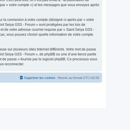
ci par « votre compte ») et les messages que vous envoyez après
ur la connexion à votre compte (désigné ci-après par « votre
aint Seiya GSS - Forum » sont protégées par les lois de
et de votre adresse courriel requise par « Saint Seiya GSS -
 cas, vous pouvez choisir quelle information de votre compte
se sur plusieurs sites Internet différents. Votre mot de passe
int Seiya GSS - Forum », de phpBB ou une d’une tierce partie
ot de passe » fournie par le logiciel phpBB. Ce processus vous
ous reconnecter.
Supprimer les cookies
Heures au format
UTC+02:00