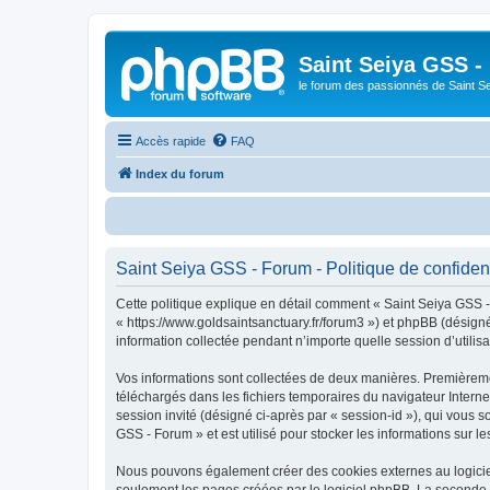
Saint Seiya GSS -
le forum des passionnés de Saint S
Accès rapide
FAQ
Index du forum
Bi
Saint Seiya GSS - Forum - Politique de confident
Cette politique explique en détail comment « Saint Seiya GSS - 
« https://www.goldsaintsanctuary.fr/forum3 ») et phpBB (désigné
information collectée pendant n’importe quelle session d’utilisa
Vos informations sont collectées de deux manières. Premièremen
téléchargés dans les fichiers temporaires du navigateur Internet
session invité (désigné ci-après par « session-id »), qui vous 
GSS - Forum » et est utilisé pour stocker les informations sur le
Nous pouvons également créer des cookies externes au logiciel
seulement les pages créées par le logiciel phpBB. La seconde ma