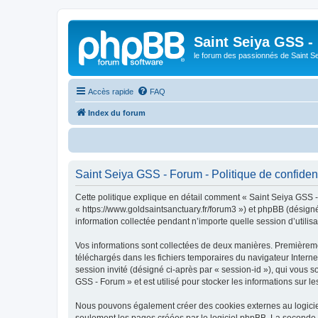
Saint Seiya GSS -
le forum des passionnés de Saint S
Accès rapide
FAQ
Index du forum
B
Saint Seiya GSS - Forum - Politique de confident
Cette politique explique en détail comment « Saint Seiya GSS - 
« https://www.goldsaintsanctuary.fr/forum3 ») et phpBB (désigné
information collectée pendant n’importe quelle session d’utilisa
Vos informations sont collectées de deux manières. Premièremen
téléchargés dans les fichiers temporaires du navigateur Internet
session invité (désigné ci-après par « session-id »), qui vous 
GSS - Forum » et est utilisé pour stocker les informations sur le
Nous pouvons également créer des cookies externes au logiciel
seulement les pages créées par le logiciel phpBB. La seconde ma