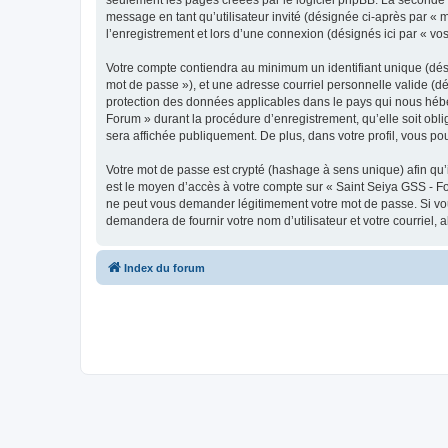
message en tant qu’utilisateur invité (désignée ci-après par «
l’enregistrement et lors d’une connexion (désignés ici par « v
Votre compte contiendra au minimum un identifiant unique (dési
mot de passe »), et une adresse courriel personnelle valide (dé
protection des données applicables dans le pays qui nous héber
Forum » durant la procédure d’enregistrement, qu’elle soit obli
sera affichée publiquement. De plus, dans votre profil, vous po
Votre mot de passe est crypté (hashage à sens unique) afin qu’i
est le moyen d’accès à votre compte sur « Saint Seiya GSS - F
ne peut vous demander légitimement votre mot de passe. Si vous
demandera de fournir votre nom d’utilisateur et votre courriel
Index du forum