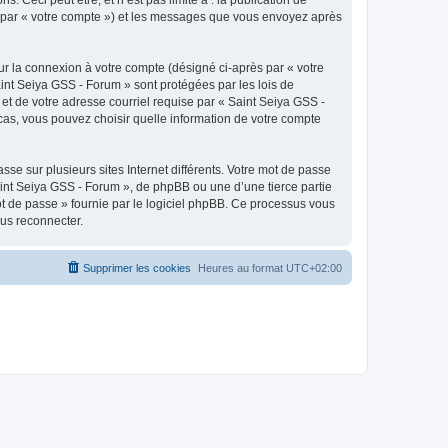
ci par « votre compte ») et les messages que vous envoyez après
ur la connexion à votre compte (désigné ci-après par « votre
aint Seiya GSS - Forum » sont protégées par les lois de
et de votre adresse courriel requise par « Saint Seiya GSS -
 cas, vous pouvez choisir quelle information de votre compte
se sur plusieurs sites Internet différents. Votre mot de passe
int Seiya GSS - Forum », de phpBB ou une d’une tierce partie
ot de passe » fournie par le logiciel phpBB. Ce processus vous
ous reconnecter.
Supprimer les cookies
Heures au format
UTC+02:00