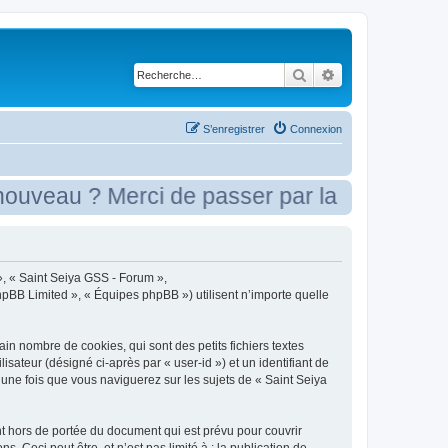
Rechercher
Recherche avancé
S’enregistrer
Connexion
veau ? Merci de passer par la case présent
 », « Saint Seiya GSS - Forum »,
phpBB Limited », « Équipes phpBB ») utilisent n’importe quelle
n nombre de cookies, qui sont des petits fichiers textes
isateur (désigné ci-après par « user-id ») et un identifiant de
 une fois que vous naviguerez sur les sujets de « Saint Seiya
t hors de portée du document qui est prévu pour couvrir
Ceci peut être, et n’est pas limité à : la publication de