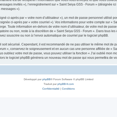
 messages invités »), l’enregistrement sur « Saint Seiya GSS - Forum » (désignée i
os messages »).
gné ci-après par « votre nom d’utilisateur »), un mot de passe personnel utilisé po
signée ci-après par « votre courriel »). Vos informations pour votre compte sur « S
ge. Toute information en-dehors de votre nom d’utilisateur, de votre mot de passe 
gatoire ou non, reste à la discrétion de « Saint Seiya GSS - Forum ». Dans tous les
uvez souscrire ou non à l’envoi automatique de courriel par le logiciel phpBB.
l soit sécurisé. Cependant, il est recommandé de ne pas utiliser le même mot de pas
orum », conservez-le soigneusement et en aucun cas une personne affiliée de « Sa
 oubliez votre mot de passe, vous pouvez utiliser la fonction « J’ai oublié mon m
, alors le logiciel phpBB générera un nouveau mot de passe qui vous permettra de v
Développé par
phpBB
® Forum Software © phpBB Limited
Traduit par
phpBB-fr.com
Confidentialité
|
Conditions