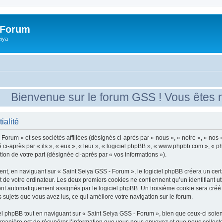
 Forum
eiya
ienvenue sur le forum GSS ! Vous êtes nou
ialité
Forum » et ses sociétés affiliées (désignés ci-après par « nous », « notre », « nos
 ci-après par « ils », « eux », « leur », « logiciel phpBB », « www.phpbb.com », « 
tion de votre part (désignée ci-après par « vos informations »).
t, en naviguant sur « Saint Seiya GSS - Forum », le logiciel phpBB créera un certai
 de votre ordinateur. Les deux premiers cookies ne contiennent qu’un identifiant util
sont automatiquement assignés par le logiciel phpBB. Un troisième cookie sera créé
s sujets que vous avez lus, ce qui améliore votre navigation sur le forum.
 phpBB tout en naviguant sur « Saint Seiya GSS - Forum », bien que ceux-ci soien
nière est de récupérer l’information que vous nous envoyez et que nous collectons. 