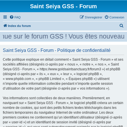
Saint Seiya GSS - Forum
FAQ
S’enregistrer
Connexion
R
Index du forum
e
ue sur le forum GSS ! Vous êtes nouveau ? 
c
h
Saint Seiya GSS - Forum - Politique de confidentialité
e
Cette politique explique en détail comment « Saint Seiya GSS - Forum » et ses
r
sociétés affiliées (désignés ci-après par « nous », « notre », « nos », « Saint
c
Seiya GSS - Forum », « https://www.goldsaintsanctuary.fr/forum3 ») et phpBB
h
(désigné ci-après par « ils », « eux », « leur », « logiciel phpBB »,
« www.phpbb.com », « phpBB Limited », « Équipes phpBB ») utilisent
e
n’importe quelle information collectée pendant n’importe quelle session
r
d’utilisation de votre part (désignée ci-après par « vos informations »).
Vos informations sont collectées de deux manières. Premièrement, en
naviguant sur « Saint Seiya GSS - Forum », le logiciel phpBB créera un certain
nombre de cookies, qui sont des petits fichiers textes téléchargés dans les
fichiers temporaires du navigateur Internet de votre ordinateur. Les deux
premiers cookies ne contiennent qu’un identifiant utilisateur (désigné ci-après
par « user-id ») et un identifiant de session invité (désigné ci-après par