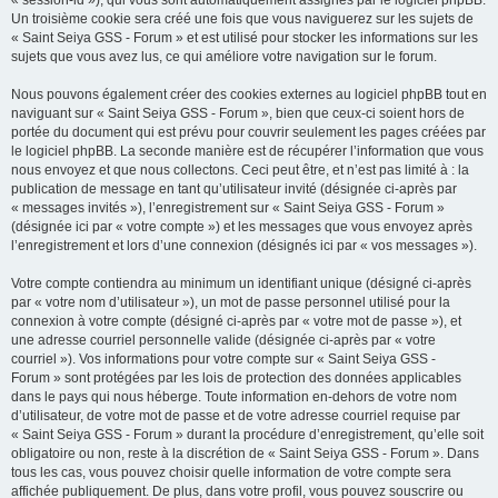
« session-id »), qui vous sont automatiquement assignés par le logiciel phpBB.
Un troisième cookie sera créé une fois que vous naviguerez sur les sujets de
« Saint Seiya GSS - Forum » et est utilisé pour stocker les informations sur les
sujets que vous avez lus, ce qui améliore votre navigation sur le forum.
Nous pouvons également créer des cookies externes au logiciel phpBB tout en
naviguant sur « Saint Seiya GSS - Forum », bien que ceux-ci soient hors de
portée du document qui est prévu pour couvrir seulement les pages créées par
le logiciel phpBB. La seconde manière est de récupérer l’information que vous
nous envoyez et que nous collectons. Ceci peut être, et n’est pas limité à : la
publication de message en tant qu’utilisateur invité (désignée ci-après par
« messages invités »), l’enregistrement sur « Saint Seiya GSS - Forum »
(désignée ici par « votre compte ») et les messages que vous envoyez après
l’enregistrement et lors d’une connexion (désignés ici par « vos messages »).
Votre compte contiendra au minimum un identifiant unique (désigné ci-après
par « votre nom d’utilisateur »), un mot de passe personnel utilisé pour la
connexion à votre compte (désigné ci-après par « votre mot de passe »), et
une adresse courriel personnelle valide (désignée ci-après par « votre
courriel »). Vos informations pour votre compte sur « Saint Seiya GSS -
Forum » sont protégées par les lois de protection des données applicables
dans le pays qui nous héberge. Toute information en-dehors de votre nom
d’utilisateur, de votre mot de passe et de votre adresse courriel requise par
« Saint Seiya GSS - Forum » durant la procédure d’enregistrement, qu’elle soit
obligatoire ou non, reste à la discrétion de « Saint Seiya GSS - Forum ». Dans
tous les cas, vous pouvez choisir quelle information de votre compte sera
affichée publiquement. De plus, dans votre profil, vous pouvez souscrire ou