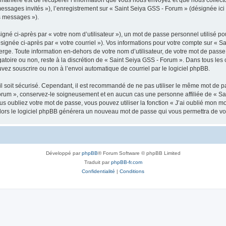
 messages invités »), l’enregistrement sur « Saint Seiya GSS - Forum » (désignée i
os messages »).
gné ci-après par « votre nom d’utilisateur »), un mot de passe personnel utilisé po
signée ci-après par « votre courriel »). Vos informations pour votre compte sur « S
ge. Toute information en-dehors de votre nom d’utilisateur, de votre mot de passe 
gatoire ou non, reste à la discrétion de « Saint Seiya GSS - Forum ». Dans tous les
uvez souscrire ou non à l’envoi automatique de courriel par le logiciel phpBB.
l soit sécurisé. Cependant, il est recommandé de ne pas utiliser le même mot de pas
orum », conservez-le soigneusement et en aucun cas une personne affiliée de « Sa
 oubliez votre mot de passe, vous pouvez utiliser la fonction « J’ai oublié mon m
, alors le logiciel phpBB générera un nouveau mot de passe qui vous permettra de v
Développé par
phpBB
® Forum Software © phpBB Limited
Traduit par
phpBB-fr.com
Confidentialité
|
Conditions