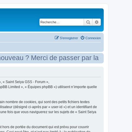
Rechercher
Recherche avancé
S’enregistrer
Connexion
eau ? Merci de passer par la case présenta
 », « Saint Seiya GSS - Forum »,
phpBB Limited », « Équipes phpBB ») utilisent n’importe quelle
n nombre de cookies, qui sont des petits fichiers textes
isateur (désigné ci-après par « user-id ») et un identifiant de
 une fois que vous naviguerez sur les sujets de « Saint Seiya
t hors de portée du document qui est prévu pour couvrir
Ceci peut être, et n’est pas limité à : la publication de