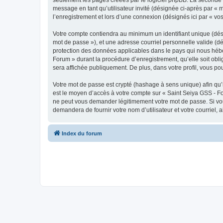
message en tant qu’utilisateur invité (désignée ci-après par «
l’enregistrement et lors d’une connexion (désignés ici par « v
Votre compte contiendra au minimum un identifiant unique (dési
mot de passe »), et une adresse courriel personnelle valide (dé
protection des données applicables dans le pays qui nous héber
Forum » durant la procédure d’enregistrement, qu’elle soit obli
sera affichée publiquement. De plus, dans votre profil, vous po
Votre mot de passe est crypté (hashage à sens unique) afin qu’i
est le moyen d’accès à votre compte sur « Saint Seiya GSS - F
ne peut vous demander légitimement votre mot de passe. Si vous
demandera de fournir votre nom d’utilisateur et votre courriel
Index du forum