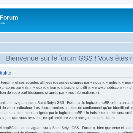
 Forum
eiya
ienvenue sur le forum GSS ! Vous êtes nouv
ialité
Forum » et ses sociétés affiliées (désignés ci-après par « nous », « notre », « nos
 ci-après par « ils », « eux », « leur », « logiciel phpBB », « www.phpbb.com », « 
tion de votre part (désignée ci-après par « vos informations »).
t, en naviguant sur « Saint Seiya GSS - Forum », le logiciel phpBB créera un certai
 de votre ordinateur. Les deux premiers cookies ne contiennent qu’un identifiant util
sont automatiquement assignés par le logiciel phpBB. Un troisième cookie sera créé
s sujets que vous avez lus, ce qui améliore votre navigation sur le forum.
 phpBB tout en naviguant sur « Saint Seiya GSS - Forum », bien que ceux-ci soien
nière est de récupérer l’information que vous nous envoyez et que nous collectons. 