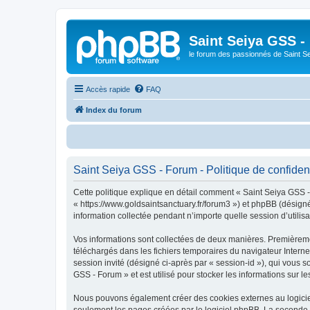
Saint Seiya GSS -
le forum des passionnés de Saint S
Accès rapide
FAQ
Index du forum
B
Saint Seiya GSS - Forum - Politique de confident
Cette politique explique en détail comment « Saint Seiya GSS - 
« https://www.goldsaintsanctuary.fr/forum3 ») et phpBB (désigné
information collectée pendant n’importe quelle session d’utilisa
Vos informations sont collectées de deux manières. Premièremen
téléchargés dans les fichiers temporaires du navigateur Internet
session invité (désigné ci-après par « session-id »), qui vous 
GSS - Forum » et est utilisé pour stocker les informations sur le
Nous pouvons également créer des cookies externes au logiciel
seulement les pages créées par le logiciel phpBB. La seconde ma