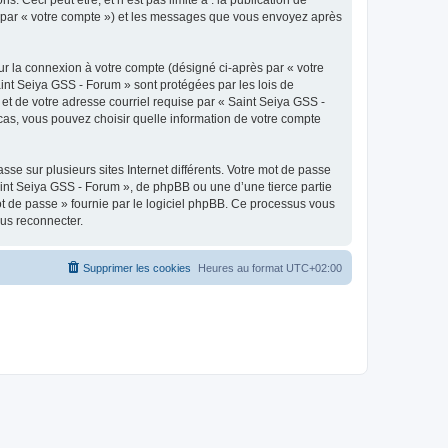
ci par « votre compte ») et les messages que vous envoyez après
ur la connexion à votre compte (désigné ci-après par « votre
aint Seiya GSS - Forum » sont protégées par les lois de
et de votre adresse courriel requise par « Saint Seiya GSS -
 cas, vous pouvez choisir quelle information de votre compte
se sur plusieurs sites Internet différents. Votre mot de passe
int Seiya GSS - Forum », de phpBB ou une d’une tierce partie
ot de passe » fournie par le logiciel phpBB. Ce processus vous
ous reconnecter.
Supprimer les cookies
Heures au format
UTC+02:00