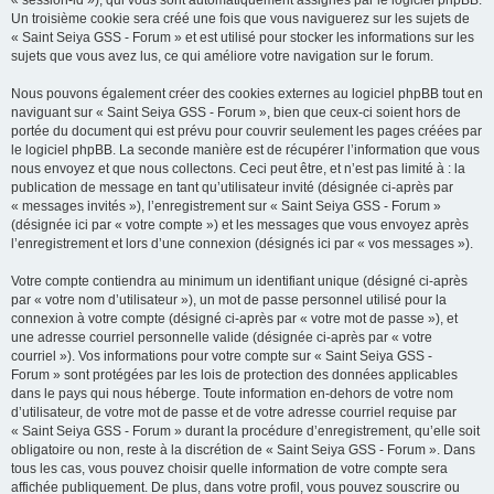
« session-id »), qui vous sont automatiquement assignés par le logiciel phpBB.
Un troisième cookie sera créé une fois que vous naviguerez sur les sujets de
« Saint Seiya GSS - Forum » et est utilisé pour stocker les informations sur les
sujets que vous avez lus, ce qui améliore votre navigation sur le forum.
Nous pouvons également créer des cookies externes au logiciel phpBB tout en
naviguant sur « Saint Seiya GSS - Forum », bien que ceux-ci soient hors de
portée du document qui est prévu pour couvrir seulement les pages créées par
le logiciel phpBB. La seconde manière est de récupérer l’information que vous
nous envoyez et que nous collectons. Ceci peut être, et n’est pas limité à : la
publication de message en tant qu’utilisateur invité (désignée ci-après par
« messages invités »), l’enregistrement sur « Saint Seiya GSS - Forum »
(désignée ici par « votre compte ») et les messages que vous envoyez après
l’enregistrement et lors d’une connexion (désignés ici par « vos messages »).
Votre compte contiendra au minimum un identifiant unique (désigné ci-après
par « votre nom d’utilisateur »), un mot de passe personnel utilisé pour la
connexion à votre compte (désigné ci-après par « votre mot de passe »), et
une adresse courriel personnelle valide (désignée ci-après par « votre
courriel »). Vos informations pour votre compte sur « Saint Seiya GSS -
Forum » sont protégées par les lois de protection des données applicables
dans le pays qui nous héberge. Toute information en-dehors de votre nom
d’utilisateur, de votre mot de passe et de votre adresse courriel requise par
« Saint Seiya GSS - Forum » durant la procédure d’enregistrement, qu’elle soit
obligatoire ou non, reste à la discrétion de « Saint Seiya GSS - Forum ». Dans
tous les cas, vous pouvez choisir quelle information de votre compte sera
affichée publiquement. De plus, dans votre profil, vous pouvez souscrire ou