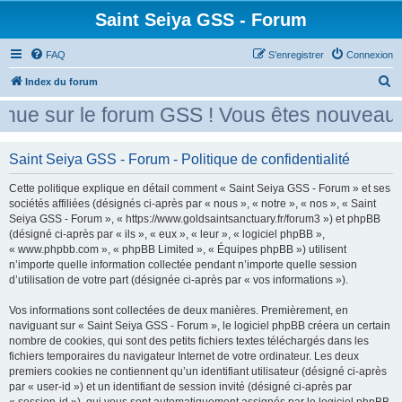
Saint Seiya GSS - Forum
FAQ
S’enregistrer
Connexion
R
Index du forum
e
ue sur le forum GSS ! Vous êtes nouveau ?
c
h
Saint Seiya GSS - Forum - Politique de confidentialité
e
Cette politique explique en détail comment « Saint Seiya GSS - Forum » et ses
r
sociétés affiliées (désignés ci-après par « nous », « notre », « nos », « Saint
c
Seiya GSS - Forum », « https://www.goldsaintsanctuary.fr/forum3 ») et phpBB
h
(désigné ci-après par « ils », « eux », « leur », « logiciel phpBB »,
« www.phpbb.com », « phpBB Limited », « Équipes phpBB ») utilisent
e
n’importe quelle information collectée pendant n’importe quelle session
r
d’utilisation de votre part (désignée ci-après par « vos informations »).
Vos informations sont collectées de deux manières. Premièrement, en
naviguant sur « Saint Seiya GSS - Forum », le logiciel phpBB créera un certain
nombre de cookies, qui sont des petits fichiers textes téléchargés dans les
fichiers temporaires du navigateur Internet de votre ordinateur. Les deux
premiers cookies ne contiennent qu’un identifiant utilisateur (désigné ci-après
par « user-id ») et un identifiant de session invité (désigné ci-après par