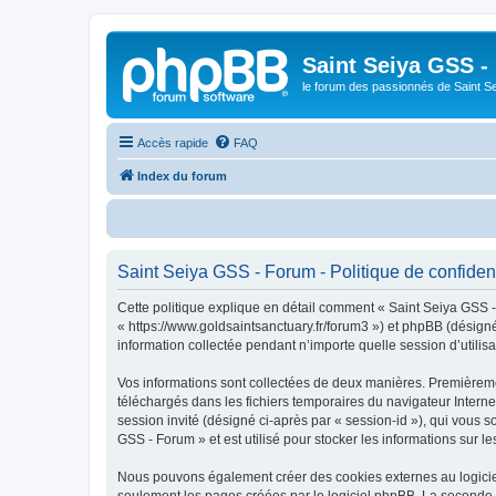
Saint Seiya GSS -
le forum des passionnés de Saint S
Accès rapide
FAQ
Index du forum
Saint Seiya GSS - Forum - Politique de confident
Cette politique explique en détail comment « Saint Seiya GSS - 
« https://www.goldsaintsanctuary.fr/forum3 ») et phpBB (désigné
information collectée pendant n’importe quelle session d’utilisa
Vos informations sont collectées de deux manières. Premièremen
téléchargés dans les fichiers temporaires du navigateur Internet
session invité (désigné ci-après par « session-id »), qui vous 
GSS - Forum » et est utilisé pour stocker les informations sur le
Nous pouvons également créer des cookies externes au logiciel
seulement les pages créées par le logiciel phpBB. La seconde ma