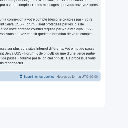
ci par « votre compte ») et les messages que vous envoyez après
ur la connexion à votre compte (désigné ci-après par « votre
aint Seiya GSS - Forum » sont protégées par les lois de
et de votre adresse courriel requise par « Saint Seiya GSS -
 cas, vous pouvez choisir quelle information de votre compte
se sur plusieurs sites Internet différents. Votre mot de passe
int Seiya GSS - Forum », de phpBB ou une d’une tierce partie
ot de passe » fournie par le logiciel phpBB. Ce processus vous
ous reconnecter.
Supprimer les cookies
Heures au format
UTC+02:00