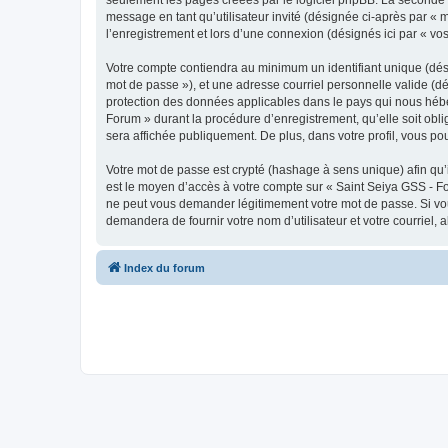
message en tant qu’utilisateur invité (désignée ci-après par «
l’enregistrement et lors d’une connexion (désignés ici par « v
Votre compte contiendra au minimum un identifiant unique (dési
mot de passe »), et une adresse courriel personnelle valide (dé
protection des données applicables dans le pays qui nous héber
Forum » durant la procédure d’enregistrement, qu’elle soit obli
sera affichée publiquement. De plus, dans votre profil, vous po
Votre mot de passe est crypté (hashage à sens unique) afin qu’i
est le moyen d’accès à votre compte sur « Saint Seiya GSS - F
ne peut vous demander légitimement votre mot de passe. Si vous
demandera de fournir votre nom d’utilisateur et votre courriel
Index du forum