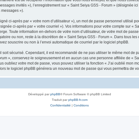
 messages invités »), l’enregistrement sur « Saint Seiya GSS - Forum » (désignée i
os messages »).
gné ci-après par « votre nom d’utilisateur »), un mot de passe personnel utilisé po
signée ci-après par « votre courriel »). Vos informations pour votre compte sur « S
ge. Toute information en-dehors de votre nom d’utilisateur, de votre mot de passe 
gatoire ou non, reste à la discrétion de « Saint Seiya GSS - Forum ». Dans tous les
uvez souscrire ou non à l’envoi automatique de courriel par le logiciel phpBB.
l soit sécurisé. Cependant, il est recommandé de ne pas utiliser le même mot de pas
orum », conservez-le soigneusement et en aucun cas une personne affiliée de « Sa
 oubliez votre mot de passe, vous pouvez utiliser la fonction « J’ai oublié mon m
, alors le logiciel phpBB générera un nouveau mot de passe qui vous permettra de v
Développé par
phpBB
® Forum Software © phpBB Limited
Traduit par
phpBB-fr.com
Confidentialité
|
Conditions