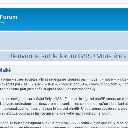
 Forum
eiya
Bienvenue sur le forum GSS ! Vous êtes nou
ialité
Forum » et ses sociétés affiliées (désignés ci-après par « nous », « notre », « nos
 ci-après par « ils », « eux », « leur », « logiciel phpBB », « www.phpbb.com », « 
tion de votre part (désignée ci-après par « vos informations »).
t, en naviguant sur « Saint Seiya GSS - Forum », le logiciel phpBB créera un certai
 de votre ordinateur. Les deux premiers cookies ne contiennent qu’un identifiant util
sont automatiquement assignés par le logiciel phpBB. Un troisième cookie sera créé
s sujets que vous avez lus, ce qui améliore votre navigation sur le forum.
 phpBB tout en naviguant sur « Saint Seiya GSS - Forum », bien que ceux-ci soien
nière est de récupérer l’information que vous nous envoyez et que nous collectons. 