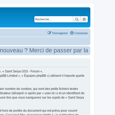
Rechercher
Recherche avancé
S’enregistrer
Connexion
veau ? Merci de passer par la case présent
 », « Saint Seiya GSS - Forum »,
phpBB Limited », « Équipes phpBB ») utilisent n’importe quelle
n nombre de cookies, qui sont des petits fichiers textes
isateur (désigné ci-après par « user-id ») et un identifiant de
 une fois que vous naviguerez sur les sujets de « Saint Seiya
t hors de portée du document qui est prévu pour couvrir
Ceci peut être, et n’est pas limité à : la publication de