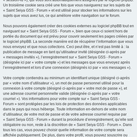
« session-id »), qui vous sont automatiquement assignés par le logiciel phpBB.
Un troisième cookie sera créé une fois que vous naviguerez sur les sujets de
« Saint Seiya GSS - Forum » et est utilisé pour stocker les informations sur les
sujets que vous avez lus, ce qui améliore votre navigation sur le forum.
Nous pouvons également créer des cookies externes au logiciel phpBB tout en
naviguant sur « Saint Seiya GSS - Forum », bien que ceux-ci soient hors de
portée du document qui est prévu pour couvrir seulement les pages créées par
le logiciel phpBB. La seconde manière est de récupérer l’information que vous
nous envoyez et que nous collectons. Ceci peut être, et n’est pas limité à : la
publication de message en tant qu’utilisateur invité (désignée ci-après par
« messages invités »), l’enregistrement sur « Saint Seiya GSS - Forum »
(désignée ici par « votre compte ») et les messages que vous envoyez après
l’enregistrement et lors d’une connexion (désignés ici par « vos messages »).
Votre compte contiendra au minimum un identifiant unique (désigné ci-après
par « votre nom d’utilisateur »), un mot de passe personnel utilisé pour la
connexion à votre compte (désigné ci-après par « votre mot de passe »), et
une adresse courriel personnelle valide (désignée ci-après par « votre
courriel »). Vos informations pour votre compte sur « Saint Seiya GSS -
Forum » sont protégées par les lois de protection des données applicables
dans le pays qui nous héberge. Toute information en-dehors de votre nom
d’utilisateur, de votre mot de passe et de votre adresse courriel requise par
« Saint Seiya GSS - Forum » durant la procédure d’enregistrement, qu’elle soit
obligatoire ou non, reste à la discrétion de « Saint Seiya GSS - Forum ». Dans
tous les cas, vous pouvez choisir quelle information de votre compte sera
affichée publiquement. De plus, dans votre profil, vous pouvez souscrire ou