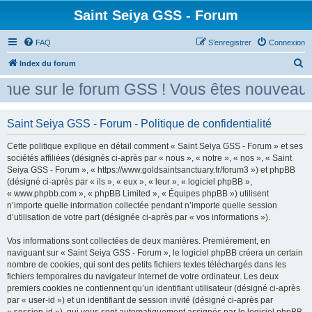
Saint Seiya GSS - Forum
FAQ
S’enregistrer
Connexion
R
Index du forum
e
ue sur le forum GSS ! Vous êtes nouveau ?
c
h
Saint Seiya GSS - Forum - Politique de confidentialité
e
Cette politique explique en détail comment « Saint Seiya GSS - Forum » et ses
r
sociétés affiliées (désignés ci-après par « nous », « notre », « nos », « Saint
c
Seiya GSS - Forum », « https://www.goldsaintsanctuary.fr/forum3 ») et phpBB
h
(désigné ci-après par « ils », « eux », « leur », « logiciel phpBB »,
« www.phpbb.com », « phpBB Limited », « Équipes phpBB ») utilisent
e
n’importe quelle information collectée pendant n’importe quelle session
r
d’utilisation de votre part (désignée ci-après par « vos informations »).
Vos informations sont collectées de deux manières. Premièrement, en
naviguant sur « Saint Seiya GSS - Forum », le logiciel phpBB créera un certain
nombre de cookies, qui sont des petits fichiers textes téléchargés dans les
fichiers temporaires du navigateur Internet de votre ordinateur. Les deux
premiers cookies ne contiennent qu’un identifiant utilisateur (désigné ci-après
par « user-id ») et un identifiant de session invité (désigné ci-après par