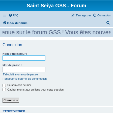
Saint Seiya GSS - Forum
FAQ
S’enregistrer
Connexion
R
Index du forum
e
enue sur le forum GSS ! Vous êtes nouveau
c
h
Connexion
e
r
Nom d’utilisateur :
c
Mot de passe :
h
e
J’ai oublié mon mot de passe
r
Renvoyer le courriel de confirmation
Se souvenir de moi
Cacher mon statut en ligne pour cette session
S’ENREGISTRER