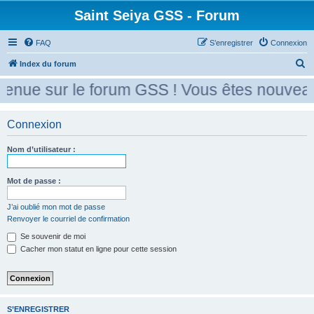
Saint Seiya GSS - Forum
FAQ
S’enregistrer
Connexion
R
Index du forum
e
enue sur le forum GSS ! Vous êtes nouveau 
c
h
Connexion
e
r
Nom d’utilisateur :
c
Mot de passe :
h
e
J’ai oublié mon mot de passe
r
Renvoyer le courriel de confirmation
Se souvenir de moi
Cacher mon statut en ligne pour cette session
S’ENREGISTRER