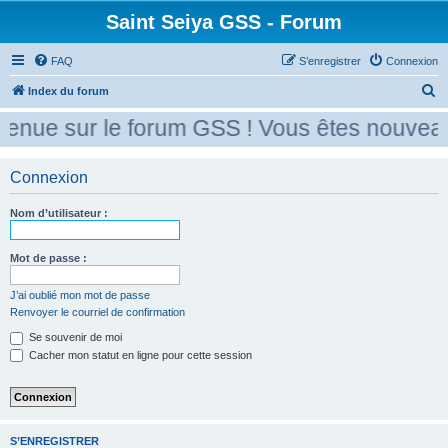
Saint Seiya GSS - Forum
FAQ
S’enregistrer
Connexion
R
Index du forum
e
enue sur le forum GSS ! Vous êtes nouveau 
c
h
Connexion
e
r
Nom d’utilisateur :
c
Mot de passe :
h
e
J’ai oublié mon mot de passe
r
Renvoyer le courriel de confirmation
Se souvenir de moi
Cacher mon statut en ligne pour cette session
S’ENREGISTRER