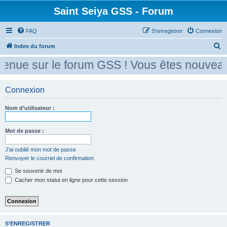
Saint Seiya GSS - Forum
FAQ
S’enregistrer
Connexion
R
Index du forum
e
enue sur le forum GSS ! Vous êtes nouveau 
c
h
Connexion
e
r
Nom d’utilisateur :
c
Mot de passe :
h
e
J’ai oublié mon mot de passe
r
Renvoyer le courriel de confirmation
Se souvenir de moi
Cacher mon statut en ligne pour cette session
S’ENREGISTRER