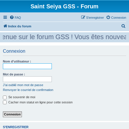
Saint Seiya GSS - Forum
FAQ
S’enregistrer
Connexion
R
Index du forum
e
enue sur le forum GSS ! Vous êtes nouveau 
c
h
Connexion
e
r
Nom d’utilisateur :
c
Mot de passe :
h
e
J’ai oublié mon mot de passe
r
Renvoyer le courriel de confirmation
Se souvenir de moi
Cacher mon statut en ligne pour cette session
S’ENREGISTRER