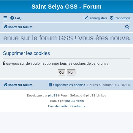
Saint Seiya GSS - Forum
FAQ
S’enregistrer
Connexion
R
Index du forum
e
venue sur le forum GSS ! Vous êtes nouveau
c
h
Supprimer les cookies
e
r
Êtes-vous sûr de vouloir supprimer tous les cookies de ce forum ?
c
h
e
Index du forum
Supprimer les cookies
Heures au format
UTC+02:00
r
Développé par
phpBB
® Forum Software © phpBB Limited
Traduit par
phpBB-fr.com
Confidentialité
|
Conditions