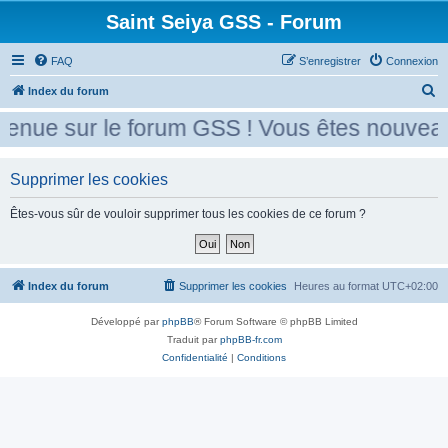
Saint Seiya GSS - Forum
FAQ
S’enregistrer
Connexion
R
Index du forum
e
enue sur le forum GSS ! Vous êtes nouveau 
c
h
Supprimer les cookies
e
r
Êtes-vous sûr de vouloir supprimer tous les cookies de ce forum ?
c
h
e
Index du forum
Supprimer les cookies
Heures au format
UTC+02:00
r
Développé par
phpBB
® Forum Software © phpBB Limited
Traduit par
phpBB-fr.com
Confidentialité
|
Conditions