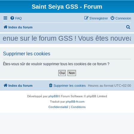
Saint Seiya GSS - Forum
FAQ
S’enregistrer
Connexion
R
Index du forum
e
enue sur le forum GSS ! Vous êtes nouveau 
c
h
Supprimer les cookies
e
r
Êtes-vous sûr de vouloir supprimer tous les cookies de ce forum ?
c
h
e
Index du forum
Supprimer les cookies
Heures au format
UTC+02:00
r
Développé par
phpBB
® Forum Software © phpBB Limited
Traduit par
phpBB-fr.com
Confidentialité
|
Conditions