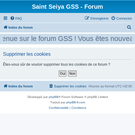
Saint Seiya GSS - Forum
FAQ
S’enregistrer
Connexion
R
Index du forum
e
enue sur le forum GSS ! Vous êtes nouveau 
c
h
Supprimer les cookies
e
r
Êtes-vous sûr de vouloir supprimer tous les cookies de ce forum ?
c
h
e
Index du forum
Supprimer les cookies
Heures au format
UTC+02:00
r
Développé par
phpBB
® Forum Software © phpBB Limited
Traduit par
phpBB-fr.com
Confidentialité
|
Conditions