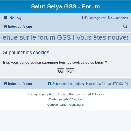
Saint Seiya GSS - Forum
FAQ
S’enregistrer
Connexion
R
Index du forum
e
enue sur le forum GSS ! Vous êtes nouveau
c
h
Supprimer les cookies
e
r
Êtes-vous sûr de vouloir supprimer tous les cookies de ce forum ?
c
h
e
Index du forum
Supprimer les cookies
Heures au format
UTC+02:00
r
Développé par
phpBB
® Forum Software © phpBB Limited
Traduit par
phpBB-fr.com
Confidentialité
|
Conditions