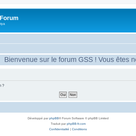
 Forum
eiya
ienvenue sur le forum GSS ! Vous êtes nouv
m ?
Développé par
phpBB
® Forum Software © phpBB Limited
Traduit par
phpBB-fr.com
Confidentialité
|
Conditions