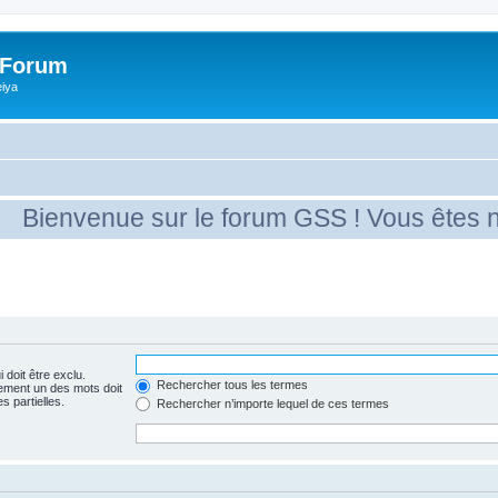
 Forum
eiya
ienvenue sur le forum GSS ! Vous êtes nouv
 doit être exclu.
Rechercher tous les termes
ement un des mots doit
s partielles.
Rechercher n’importe lequel de ces termes