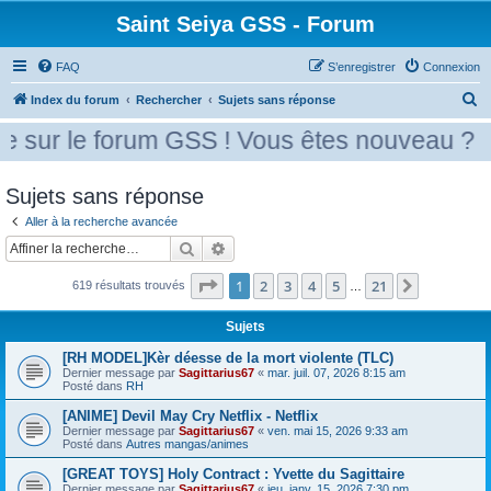
Saint Seiya GSS - Forum
FAQ
S’enregistrer
Connexion
R
Index du forum
Rechercher
Sujets sans réponse
e
sur le forum GSS ! Vous êtes nouveau ? Mer
c
h
Sujets sans réponse
e
Aller à la recherche avancée
r
Rechercher
Recherche avancée
c
Page
1
sur
21
1
2
3
4
5
21
h
Suivante
619 résultats trouvés
…
e
Sujets
r
[RH MODEL]Kèr déesse de la mort violente (TLC)
Dernier message par
Sagittarius67
«
mar. juil. 07, 2026 8:15 am
Posté dans
RH
[ANIME] Devil May Cry Netflix - Netflix
Dernier message par
Sagittarius67
«
ven. mai 15, 2026 9:33 am
Posté dans
Autres mangas/animes
[GREAT TOYS] Holy Contract : Yvette du Sagittaire
Dernier message par
Sagittarius67
«
jeu. janv. 15, 2026 7:30 pm