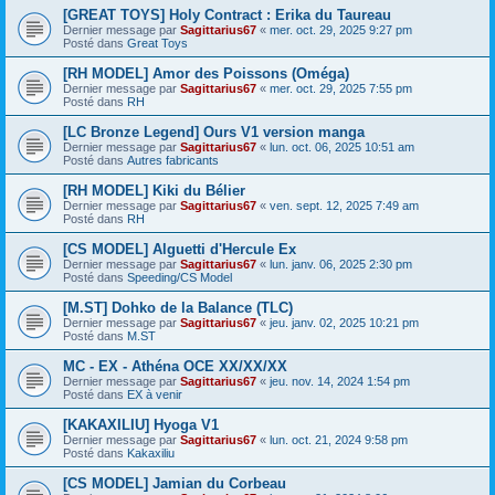
[GREAT TOYS] Holy Contract : Erika du Taureau
Dernier message par
Sagittarius67
«
mer. oct. 29, 2025 9:27 pm
Posté dans
Great Toys
[RH MODEL] Amor des Poissons (Oméga)
Dernier message par
Sagittarius67
«
mer. oct. 29, 2025 7:55 pm
Posté dans
RH
[LC Bronze Legend] Ours V1 version manga
Dernier message par
Sagittarius67
«
lun. oct. 06, 2025 10:51 am
Posté dans
Autres fabricants
[RH MODEL] Kiki du Bélier
Dernier message par
Sagittarius67
«
ven. sept. 12, 2025 7:49 am
Posté dans
RH
[CS MODEL] Alguetti d'Hercule Ex
Dernier message par
Sagittarius67
«
lun. janv. 06, 2025 2:30 pm
Posté dans
Speeding/CS Model
[M.ST] Dohko de la Balance (TLC)
Dernier message par
Sagittarius67
«
jeu. janv. 02, 2025 10:21 pm
Posté dans
M.ST
MC - EX - Athéna OCE XX/XX/XX
Dernier message par
Sagittarius67
«
jeu. nov. 14, 2024 1:54 pm
Posté dans
EX à venir
[KAKAXILIU] Hyoga V1
Dernier message par
Sagittarius67
«
lun. oct. 21, 2024 9:58 pm
Posté dans
Kakaxiliu
[CS MODEL] Jamian du Corbeau