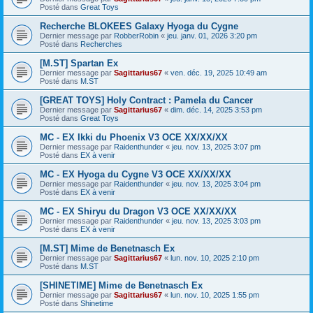
Posté dans
Great Toys
Recherche BLOKEES Galaxy Hyoga du Cygne
Dernier message par
RobberRobin
«
jeu. janv. 01, 2026 3:20 pm
Posté dans
Recherches
[M.ST] Spartan Ex
Dernier message par
Sagittarius67
«
ven. déc. 19, 2025 10:49 am
Posté dans
M.ST
[GREAT TOYS] Holy Contract : Pamela du Cancer
Dernier message par
Sagittarius67
«
dim. déc. 14, 2025 3:53 pm
Posté dans
Great Toys
MC - EX Ikki du Phoenix V3 OCE XX/XX/XX
Dernier message par
Raidenthunder
«
jeu. nov. 13, 2025 3:07 pm
Posté dans
EX à venir
MC - EX Hyoga du Cygne V3 OCE XX/XX/XX
Dernier message par
Raidenthunder
«
jeu. nov. 13, 2025 3:04 pm
Posté dans
EX à venir
MC - EX Shiryu du Dragon V3 OCE XX/XX/XX
Dernier message par
Raidenthunder
«
jeu. nov. 13, 2025 3:03 pm
Posté dans
EX à venir
[M.ST] Mime de Benetnasch Ex
Dernier message par
Sagittarius67
«
lun. nov. 10, 2025 2:10 pm
Posté dans
M.ST
[SHINETIME] Mime de Benetnasch Ex
Dernier message par
Sagittarius67
«
lun. nov. 10, 2025 1:55 pm
Posté dans
Shinetime