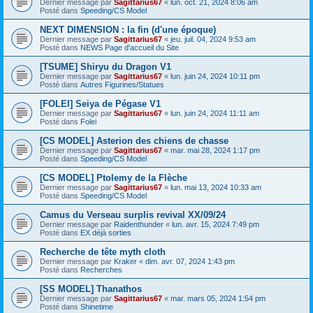
Dernier message par
Sagittarius67
«
lun. oct. 21, 2024 8:06 am
Posté dans
Speeding/CS Model
NEXT DIMENSION : la fin (d'une époque)
Dernier message par
Sagittarius67
«
jeu. juil. 04, 2024 9:53 am
Posté dans
NEWS Page d'accueil du Site
[TSUME] Shiryu du Dragon V1
Dernier message par
Sagittarius67
«
lun. juin 24, 2024 10:11 pm
Posté dans
Autres Figurines/Statues
[FOLEI] Seiya de Pégase V1
Dernier message par
Sagittarius67
«
lun. juin 24, 2024 11:11 am
Posté dans
Folei
[CS MODEL] Asterion des chiens de chasse
Dernier message par
Sagittarius67
«
mar. mai 28, 2024 1:17 pm
Posté dans
Speeding/CS Model
[CS MODEL] Ptolemy de la Flèche
Dernier message par
Sagittarius67
«
lun. mai 13, 2024 10:33 am
Posté dans
Speeding/CS Model
Camus du Verseau surplis revival XX/09/24
Dernier message par
Raidenthunder
«
lun. avr. 15, 2024 7:49 pm
Posté dans
EX déjà sorties
Recherche de tête myth cloth
Dernier message par
Kraker
«
dim. avr. 07, 2024 1:43 pm
Posté dans
Recherches
[SS MODEL] Thanathos
Dernier message par
Sagittarius67
«
mar. mars 05, 2024 1:54 pm
Posté dans
Shinetime