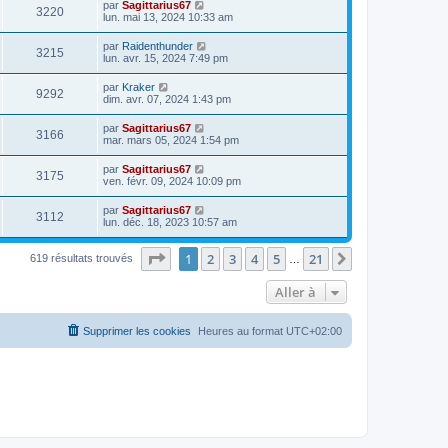
par
Sagittarius67
3220
lun. mai 13, 2024 10:33 am
par
Raidenthunder
3215
lun. avr. 15, 2024 7:49 pm
par
Kraker
9292
dim. avr. 07, 2024 1:43 pm
par
Sagittarius67
3166
mar. mars 05, 2024 1:54 pm
par
Sagittarius67
3175
ven. févr. 09, 2024 10:09 pm
par
Sagittarius67
3112
lun. déc. 18, 2023 10:57 am
Page
1
sur
21
1
2
3
4
5
21
Suivante
619 résultats trouvés
…
Aller à
Supprimer les cookies
Heures au format
UTC+02:00