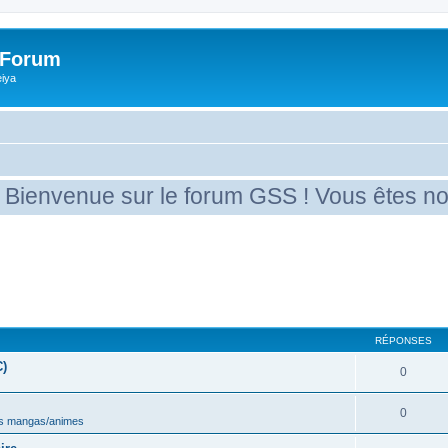
 Forum
eiya
enue sur le forum GSS ! Vous êtes nouveau 
RÉPONSES
C)
0
0
s mangas/animes