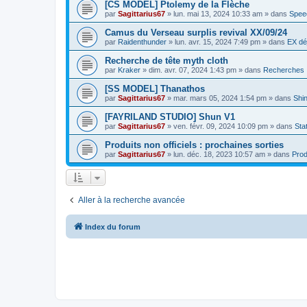
[CS MODEL] Ptolemy de la Flèche
par
Sagittarius67
»
lun. mai 13, 2024 10:33 am
» dans
Spee
Camus du Verseau surplis revival XX/09/24
par
Raidenthunder
»
lun. avr. 15, 2024 7:49 pm
» dans
EX dé
Recherche de tête myth cloth
par
Kraker
»
dim. avr. 07, 2024 1:43 pm
» dans
Recherches
[SS MODEL] Thanathos
par
Sagittarius67
»
mar. mars 05, 2024 1:54 pm
» dans
Shi
[FAYRILAND STUDIO] Shun V1
par
Sagittarius67
»
ven. févr. 09, 2024 10:09 pm
» dans
Sta
Produits non officiels : prochaines sorties
par
Sagittarius67
»
lun. déc. 18, 2023 10:57 am
» dans
Prod
Aller à la recherche avancée
Index du forum