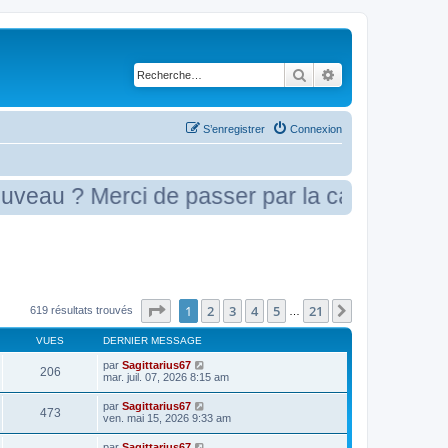
Rechercher
Recherche avancé
S’enregistrer
Connexion
? Merci de passer par la case présentation
Page
1
sur
21
1
2
3
4
5
21
Suivante
619 résultats trouvés
…
VUES
DERNIER MESSAGE
par
Sagittarius67
206
mar. juil. 07, 2026 8:15 am
par
Sagittarius67
473
ven. mai 15, 2026 9:33 am
par
Sagittarius67