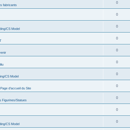
0
s fabricants
0
0
ding/CS Model
0
T
0
venir
0
liu
0
ing/CS Model
0
age d'accueil du Site
0
s Figurines/Statues
0
0
ing/CS Model