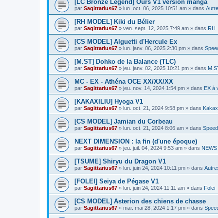
[LC Bronze Legend] Ours V1 version manga
par
Sagittarius67
»
lun. oct. 06, 2025 10:51 am
» dans
Autre
[RH MODEL] Kiki du Bélier
par
Sagittarius67
»
ven. sept. 12, 2025 7:49 am
» dans
RH
[CS MODEL] Alguetti d'Hercule Ex
par
Sagittarius67
»
lun. janv. 06, 2025 2:30 pm
» dans
Spee
[M.ST] Dohko de la Balance (TLC)
par
Sagittarius67
»
jeu. janv. 02, 2025 10:21 pm
» dans
M.S
MC - EX - Athéna OCE XX/XX/XX
par
Sagittarius67
»
jeu. nov. 14, 2024 1:54 pm
» dans
EX à 
[KAKAXILIU] Hyoga V1
par
Sagittarius67
»
lun. oct. 21, 2024 9:58 pm
» dans
Kakaxi
[CS MODEL] Jamian du Corbeau
par
Sagittarius67
»
lun. oct. 21, 2024 8:06 am
» dans
Speed
NEXT DIMENSION : la fin (d'une époque)
par
Sagittarius67
»
jeu. juil. 04, 2024 9:53 am
» dans
NEWS P
[TSUME] Shiryu du Dragon V1
par
Sagittarius67
»
lun. juin 24, 2024 10:11 pm
» dans
Autre
[FOLEI] Seiya de Pégase V1
par
Sagittarius67
»
lun. juin 24, 2024 11:11 am
» dans
Folei
[CS MODEL] Asterion des chiens de chasse
par
Sagittarius67
»
mar. mai 28, 2024 1:17 pm
» dans
Speed