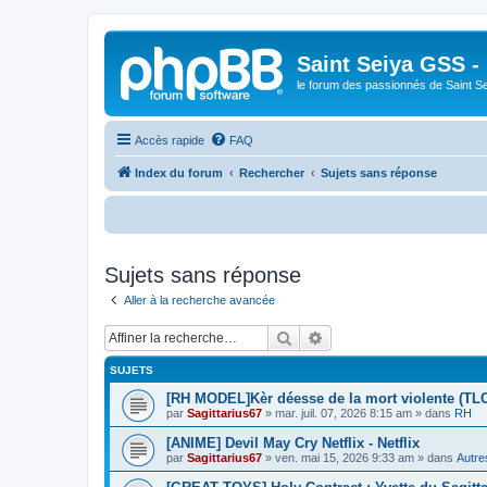
Saint Seiya GSS -
le forum des passionnés de Saint S
Accès rapide
FAQ
Index du forum
Rechercher
Sujets sans réponse
Bienv
Sujets sans réponse
Aller à la recherche avancée
Rechercher
Recherche avancée
SUJETS
[RH MODEL]Kèr déesse de la mort violente (TL
par
Sagittarius67
»
mar. juil. 07, 2026 8:15 am
» dans
RH
[ANIME] Devil May Cry Netflix - Netflix
par
Sagittarius67
»
ven. mai 15, 2026 9:33 am
» dans
Autre