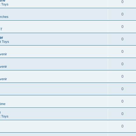
ire
0
t Toys
0
rches
0
ST
er
0
t Toys
0
venir
0
venir
0
venir
0
0
time
u
0
t Toys
0