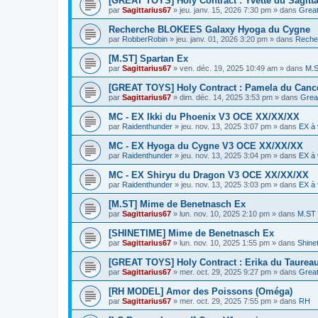
[GREAT TOYS] Holy Contract : Yvette du Sagitta
par
Sagittarius67
»
jeu. janv. 15, 2026 7:30 pm
» dans
Grea
Recherche BLOKEES Galaxy Hyoga du Cygne
par
RobberRobin
»
jeu. janv. 01, 2026 3:20 pm
» dans
Reche
[M.ST] Spartan Ex
par
Sagittarius67
»
ven. déc. 19, 2025 10:49 am
» dans
M.
[GREAT TOYS] Holy Contract : Pamela du Canc
par
Sagittarius67
»
dim. déc. 14, 2025 3:53 pm
» dans
Grea
MC - EX Ikki du Phoenix V3 OCE XX/XX/XX
par
Raidenthunder
»
jeu. nov. 13, 2025 3:07 pm
» dans
EX à 
MC - EX Hyoga du Cygne V3 OCE XX/XX/XX
par
Raidenthunder
»
jeu. nov. 13, 2025 3:04 pm
» dans
EX à 
MC - EX Shiryu du Dragon V3 OCE XX/XX/XX
par
Raidenthunder
»
jeu. nov. 13, 2025 3:03 pm
» dans
EX à 
[M.ST] Mime de Benetnasch Ex
par
Sagittarius67
»
lun. nov. 10, 2025 2:10 pm
» dans
M.ST
[SHINETIME] Mime de Benetnasch Ex
par
Sagittarius67
»
lun. nov. 10, 2025 1:55 pm
» dans
Shine
[GREAT TOYS] Holy Contract : Erika du Taurea
par
Sagittarius67
»
mer. oct. 29, 2025 9:27 pm
» dans
Grea
[RH MODEL] Amor des Poissons (Oméga)
par
Sagittarius67
»
mer. oct. 29, 2025 7:55 pm
» dans
RH