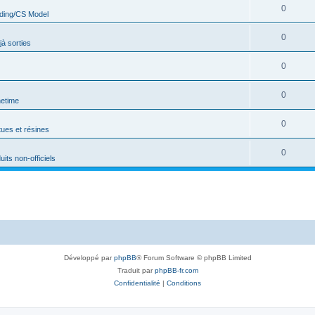
0
ding/CS Model
0
jà sorties
0
0
netime
0
tues et résines
0
uits non-officiels
Développé par
phpBB
® Forum Software © phpBB Limited
Traduit par
phpBB-fr.com
Confidentialité
|
Conditions