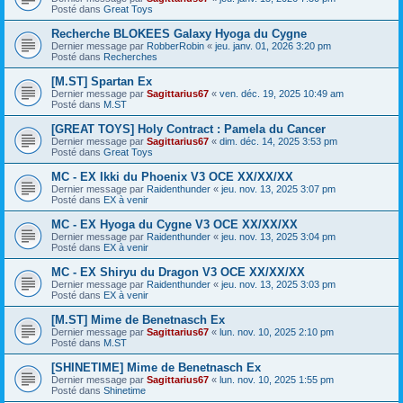
Posté dans
Great Toys
Recherche BLOKEES Galaxy Hyoga du Cygne
Dernier message par
RobberRobin
«
jeu. janv. 01, 2026 3:20 pm
Posté dans
Recherches
[M.ST] Spartan Ex
Dernier message par
Sagittarius67
«
ven. déc. 19, 2025 10:49 am
Posté dans
M.ST
[GREAT TOYS] Holy Contract : Pamela du Cancer
Dernier message par
Sagittarius67
«
dim. déc. 14, 2025 3:53 pm
Posté dans
Great Toys
MC - EX Ikki du Phoenix V3 OCE XX/XX/XX
Dernier message par
Raidenthunder
«
jeu. nov. 13, 2025 3:07 pm
Posté dans
EX à venir
MC - EX Hyoga du Cygne V3 OCE XX/XX/XX
Dernier message par
Raidenthunder
«
jeu. nov. 13, 2025 3:04 pm
Posté dans
EX à venir
MC - EX Shiryu du Dragon V3 OCE XX/XX/XX
Dernier message par
Raidenthunder
«
jeu. nov. 13, 2025 3:03 pm
Posté dans
EX à venir
[M.ST] Mime de Benetnasch Ex
Dernier message par
Sagittarius67
«
lun. nov. 10, 2025 2:10 pm
Posté dans
M.ST
[SHINETIME] Mime de Benetnasch Ex
Dernier message par
Sagittarius67
«
lun. nov. 10, 2025 1:55 pm
Posté dans
Shinetime