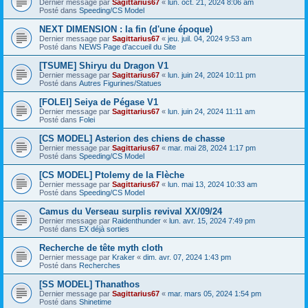
Dernier message par
Sagittarius67
«
lun. oct. 21, 2024 8:06 am
Posté dans
Speeding/CS Model
NEXT DIMENSION : la fin (d'une époque)
Dernier message par
Sagittarius67
«
jeu. juil. 04, 2024 9:53 am
Posté dans
NEWS Page d'accueil du Site
[TSUME] Shiryu du Dragon V1
Dernier message par
Sagittarius67
«
lun. juin 24, 2024 10:11 pm
Posté dans
Autres Figurines/Statues
[FOLEI] Seiya de Pégase V1
Dernier message par
Sagittarius67
«
lun. juin 24, 2024 11:11 am
Posté dans
Folei
[CS MODEL] Asterion des chiens de chasse
Dernier message par
Sagittarius67
«
mar. mai 28, 2024 1:17 pm
Posté dans
Speeding/CS Model
[CS MODEL] Ptolemy de la Flèche
Dernier message par
Sagittarius67
«
lun. mai 13, 2024 10:33 am
Posté dans
Speeding/CS Model
Camus du Verseau surplis revival XX/09/24
Dernier message par
Raidenthunder
«
lun. avr. 15, 2024 7:49 pm
Posté dans
EX déjà sorties
Recherche de tête myth cloth
Dernier message par
Kraker
«
dim. avr. 07, 2024 1:43 pm
Posté dans
Recherches
[SS MODEL] Thanathos
Dernier message par
Sagittarius67
«
mar. mars 05, 2024 1:54 pm
Posté dans
Shinetime