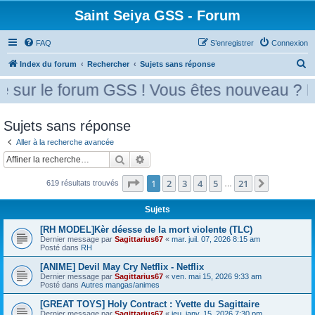
Saint Seiya GSS - Forum
FAQ
S’enregistrer
Connexion
R
Index du forum
Rechercher
Sujets sans réponse
e
sur le forum GSS ! Vous êtes nouveau ? Mer
c
h
Sujets sans réponse
e
Aller à la recherche avancée
r
Rechercher
Recherche avancée
c
Page
1
sur
21
1
2
3
4
5
21
h
Suivante
619 résultats trouvés
…
e
Sujets
r
[RH MODEL]Kèr déesse de la mort violente (TLC)
Dernier message par
Sagittarius67
«
mar. juil. 07, 2026 8:15 am
Posté dans
RH
[ANIME] Devil May Cry Netflix - Netflix
Dernier message par
Sagittarius67
«
ven. mai 15, 2026 9:33 am
Posté dans
Autres mangas/animes
[GREAT TOYS] Holy Contract : Yvette du Sagittaire
Dernier message par
Sagittarius67
«
jeu. janv. 15, 2026 7:30 pm