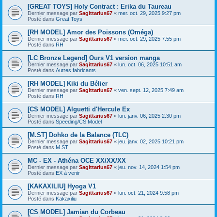
[GREAT TOYS] Holy Contract : Erika du Taureau
Dernier message par
Sagittarius67
«
mer. oct. 29, 2025 9:27 pm
Posté dans
Great Toys
[RH MODEL] Amor des Poissons (Oméga)
Dernier message par
Sagittarius67
«
mer. oct. 29, 2025 7:55 pm
Posté dans
RH
[LC Bronze Legend] Ours V1 version manga
Dernier message par
Sagittarius67
«
lun. oct. 06, 2025 10:51 am
Posté dans
Autres fabricants
[RH MODEL] Kiki du Bélier
Dernier message par
Sagittarius67
«
ven. sept. 12, 2025 7:49 am
Posté dans
RH
[CS MODEL] Alguetti d'Hercule Ex
Dernier message par
Sagittarius67
«
lun. janv. 06, 2025 2:30 pm
Posté dans
Speeding/CS Model
[M.ST] Dohko de la Balance (TLC)
Dernier message par
Sagittarius67
«
jeu. janv. 02, 2025 10:21 pm
Posté dans
M.ST
MC - EX - Athéna OCE XX/XX/XX
Dernier message par
Sagittarius67
«
jeu. nov. 14, 2024 1:54 pm
Posté dans
EX à venir
[KAKAXILIU] Hyoga V1
Dernier message par
Sagittarius67
«
lun. oct. 21, 2024 9:58 pm
Posté dans
Kakaxiliu
[CS MODEL] Jamian du Corbeau