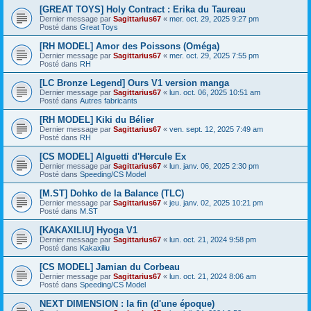
[GREAT TOYS] Holy Contract : Erika du Taureau
Dernier message par
Sagittarius67
«
mer. oct. 29, 2025 9:27 pm
Posté dans
Great Toys
[RH MODEL] Amor des Poissons (Oméga)
Dernier message par
Sagittarius67
«
mer. oct. 29, 2025 7:55 pm
Posté dans
RH
[LC Bronze Legend] Ours V1 version manga
Dernier message par
Sagittarius67
«
lun. oct. 06, 2025 10:51 am
Posté dans
Autres fabricants
[RH MODEL] Kiki du Bélier
Dernier message par
Sagittarius67
«
ven. sept. 12, 2025 7:49 am
Posté dans
RH
[CS MODEL] Alguetti d'Hercule Ex
Dernier message par
Sagittarius67
«
lun. janv. 06, 2025 2:30 pm
Posté dans
Speeding/CS Model
[M.ST] Dohko de la Balance (TLC)
Dernier message par
Sagittarius67
«
jeu. janv. 02, 2025 10:21 pm
Posté dans
M.ST
[KAKAXILIU] Hyoga V1
Dernier message par
Sagittarius67
«
lun. oct. 21, 2024 9:58 pm
Posté dans
Kakaxiliu
[CS MODEL] Jamian du Corbeau
Dernier message par
Sagittarius67
«
lun. oct. 21, 2024 8:06 am
Posté dans
Speeding/CS Model
NEXT DIMENSION : la fin (d'une époque)