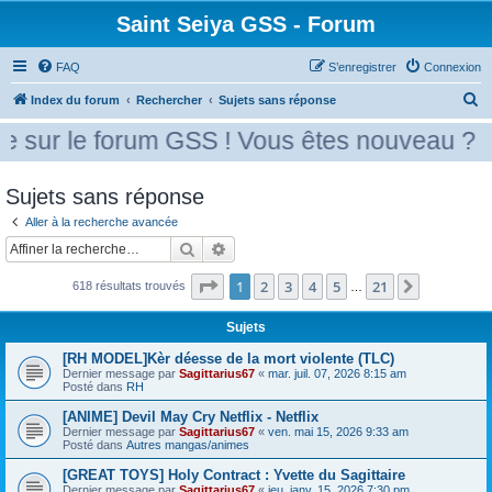
Saint Seiya GSS - Forum
FAQ
S’enregistrer
Connexion
R
Index du forum
Rechercher
Sujets sans réponse
e
sur le forum GSS ! Vous êtes nouveau ? Mer
c
h
Sujets sans réponse
e
Aller à la recherche avancée
r
Rechercher
Recherche avancée
c
Page
1
sur
21
1
2
3
4
5
21
h
Suivante
618 résultats trouvés
…
e
Sujets
r
[RH MODEL]Kèr déesse de la mort violente (TLC)
Dernier message par
Sagittarius67
«
mar. juil. 07, 2026 8:15 am
Posté dans
RH
[ANIME] Devil May Cry Netflix - Netflix
Dernier message par
Sagittarius67
«
ven. mai 15, 2026 9:33 am
Posté dans
Autres mangas/animes
[GREAT TOYS] Holy Contract : Yvette du Sagittaire
Dernier message par
Sagittarius67
«
jeu. janv. 15, 2026 7:30 pm