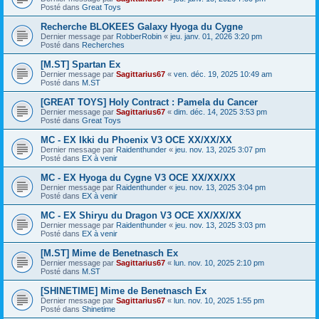
Posté dans
Great Toys
Recherche BLOKEES Galaxy Hyoga du Cygne
Dernier message par
RobberRobin
«
jeu. janv. 01, 2026 3:20 pm
Posté dans
Recherches
[M.ST] Spartan Ex
Dernier message par
Sagittarius67
«
ven. déc. 19, 2025 10:49 am
Posté dans
M.ST
[GREAT TOYS] Holy Contract : Pamela du Cancer
Dernier message par
Sagittarius67
«
dim. déc. 14, 2025 3:53 pm
Posté dans
Great Toys
MC - EX Ikki du Phoenix V3 OCE XX/XX/XX
Dernier message par
Raidenthunder
«
jeu. nov. 13, 2025 3:07 pm
Posté dans
EX à venir
MC - EX Hyoga du Cygne V3 OCE XX/XX/XX
Dernier message par
Raidenthunder
«
jeu. nov. 13, 2025 3:04 pm
Posté dans
EX à venir
MC - EX Shiryu du Dragon V3 OCE XX/XX/XX
Dernier message par
Raidenthunder
«
jeu. nov. 13, 2025 3:03 pm
Posté dans
EX à venir
[M.ST] Mime de Benetnasch Ex
Dernier message par
Sagittarius67
«
lun. nov. 10, 2025 2:10 pm
Posté dans
M.ST
[SHINETIME] Mime de Benetnasch Ex
Dernier message par
Sagittarius67
«
lun. nov. 10, 2025 1:55 pm
Posté dans
Shinetime