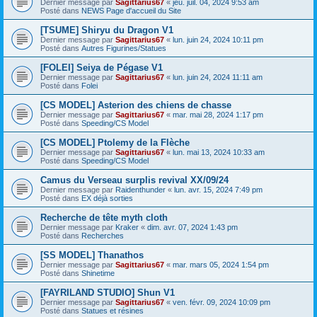
Dernier message par
Sagittarius67
«
jeu. juil. 04, 2024 9:53 am
Posté dans
NEWS Page d'accueil du Site
[TSUME] Shiryu du Dragon V1
Dernier message par
Sagittarius67
«
lun. juin 24, 2024 10:11 pm
Posté dans
Autres Figurines/Statues
[FOLEI] Seiya de Pégase V1
Dernier message par
Sagittarius67
«
lun. juin 24, 2024 11:11 am
Posté dans
Folei
[CS MODEL] Asterion des chiens de chasse
Dernier message par
Sagittarius67
«
mar. mai 28, 2024 1:17 pm
Posté dans
Speeding/CS Model
[CS MODEL] Ptolemy de la Flèche
Dernier message par
Sagittarius67
«
lun. mai 13, 2024 10:33 am
Posté dans
Speeding/CS Model
Camus du Verseau surplis revival XX/09/24
Dernier message par
Raidenthunder
«
lun. avr. 15, 2024 7:49 pm
Posté dans
EX déjà sorties
Recherche de tête myth cloth
Dernier message par
Kraker
«
dim. avr. 07, 2024 1:43 pm
Posté dans
Recherches
[SS MODEL] Thanathos
Dernier message par
Sagittarius67
«
mar. mars 05, 2024 1:54 pm
Posté dans
Shinetime
[FAYRILAND STUDIO] Shun V1
Dernier message par
Sagittarius67
«
ven. févr. 09, 2024 10:09 pm
Posté dans
Statues et résines