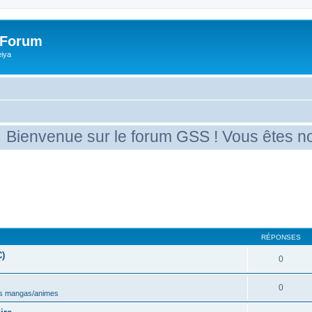
 Forum
eiya
venue sur le forum GSS ! Vous êtes nouvea
RÉPONSES
C)
0
0
s mangas/animes