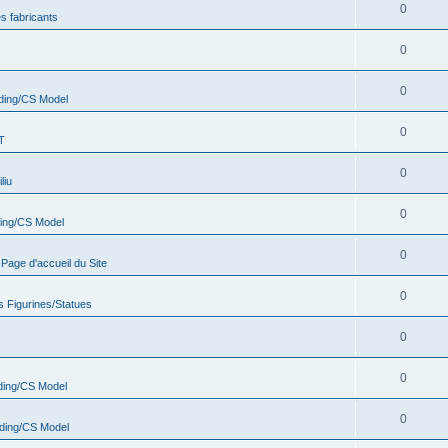
0
s fabricants
0
0
ding/CS Model
0
T
0
liu
0
ing/CS Model
0
age d'accueil du Site
0
s Figurines/Statues
0
0
ing/CS Model
0
ding/CS Model