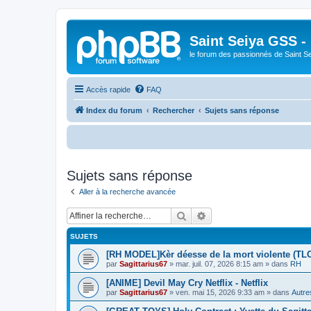
Saint Seiya GSS -
le forum des passionnés de Saint S
Accès rapide
FAQ
Index du forum
Rechercher
Sujets sans réponse
Bien
Sujets sans réponse
Aller à la recherche avancée
Rechercher
Recherche avancée
SUJETS
[RH MODEL]Kèr déesse de la mort violente (TL
par
Sagittarius67
»
mar. juil. 07, 2026 8:15 am
» dans
RH
[ANIME] Devil May Cry Netflix - Netflix
par
Sagittarius67
»
ven. mai 15, 2026 9:33 am
» dans
Autre