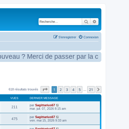
Rechercher
Recherche avancé
S’enregistrer
Connexion
u ? Merci de passer par la case présentati
Page
1
sur
21
1
2
3
4
5
21
Suivante
618 résultats trouvés
…
VUES
DERNIER MESSAGE
par
Sagittarius67
211
mar. juil. 07, 2026 8:15 am
par
Sagittarius67
475
ven. mai 15, 2026 9:33 am
par
Sagittarius67