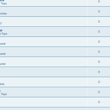
ire
0
t Toys
0
rches
0
ST
er
0
t Toys
0
venir
0
venir
0
venir
0
0
time
u
0
t Toys
0