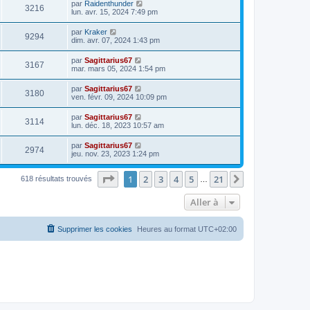
par
Raidenthunder
3216
lun. avr. 15, 2024 7:49 pm
par
Kraker
9294
dim. avr. 07, 2024 1:43 pm
par
Sagittarius67
3167
mar. mars 05, 2024 1:54 pm
par
Sagittarius67
3180
ven. févr. 09, 2024 10:09 pm
par
Sagittarius67
3114
lun. déc. 18, 2023 10:57 am
par
Sagittarius67
2974
jeu. nov. 23, 2023 1:24 pm
Page
1
sur
21
1
2
3
4
5
21
Suivante
618 résultats trouvés
…
Aller à
Supprimer les cookies
Heures au format
UTC+02:00