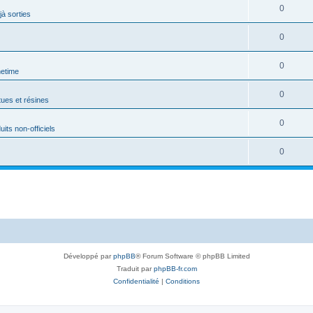
0
jà sorties
0
0
netime
0
tues et résines
0
uits non-officiels
0
Développé par
phpBB
® Forum Software © phpBB Limited
Traduit par
phpBB-fr.com
Confidentialité
|
Conditions