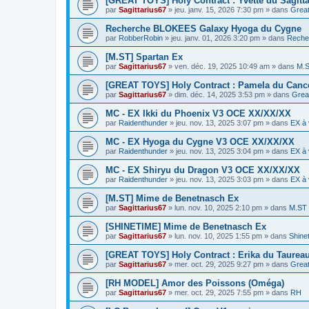
[GREAT TOYS] Holy Contract : Yvette du Sagitta
par
Sagittarius67
»
jeu. janv. 15, 2026 7:30 pm
» dans
Grea
Recherche BLOKEES Galaxy Hyoga du Cygne
par
RobberRobin
»
jeu. janv. 01, 2026 3:20 pm
» dans
Reche
[M.ST] Spartan Ex
par
Sagittarius67
»
ven. déc. 19, 2025 10:49 am
» dans
M.
[GREAT TOYS] Holy Contract : Pamela du Canc
par
Sagittarius67
»
dim. déc. 14, 2025 3:53 pm
» dans
Grea
MC - EX Ikki du Phoenix V3 OCE XX/XX/XX
par
Raidenthunder
»
jeu. nov. 13, 2025 3:07 pm
» dans
EX à 
MC - EX Hyoga du Cygne V3 OCE XX/XX/XX
par
Raidenthunder
»
jeu. nov. 13, 2025 3:04 pm
» dans
EX à 
MC - EX Shiryu du Dragon V3 OCE XX/XX/XX
par
Raidenthunder
»
jeu. nov. 13, 2025 3:03 pm
» dans
EX à 
[M.ST] Mime de Benetnasch Ex
par
Sagittarius67
»
lun. nov. 10, 2025 2:10 pm
» dans
M.ST
[SHINETIME] Mime de Benetnasch Ex
par
Sagittarius67
»
lun. nov. 10, 2025 1:55 pm
» dans
Shine
[GREAT TOYS] Holy Contract : Erika du Taurea
par
Sagittarius67
»
mer. oct. 29, 2025 9:27 pm
» dans
Grea
[RH MODEL] Amor des Poissons (Oméga)
par
Sagittarius67
»
mer. oct. 29, 2025 7:55 pm
» dans
RH