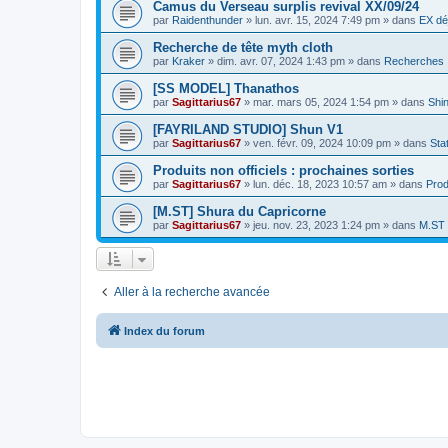
Camus du Verseau surplis revival XX/09/24
par
Raidenthunder
»
lun. avr. 15, 2024 7:49 pm
» dans
EX dé
Recherche de tête myth cloth
par
Kraker
»
dim. avr. 07, 2024 1:43 pm
» dans
Recherches
[SS MODEL] Thanathos
par
Sagittarius67
»
mar. mars 05, 2024 1:54 pm
» dans
Shi
[FAYRILAND STUDIO] Shun V1
par
Sagittarius67
»
ven. févr. 09, 2024 10:09 pm
» dans
Sta
Produits non officiels : prochaines sorties
par
Sagittarius67
»
lun. déc. 18, 2023 10:57 am
» dans
Prod
[M.ST] Shura du Capricorne
par
Sagittarius67
»
jeu. nov. 23, 2023 1:24 pm
» dans
M.ST
Aller à la recherche avancée
Index du forum