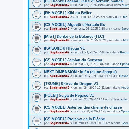
[LC Bronze Legend] Ours V1 version manga
par
Sagittarius67
»
lun. oct. 06, 2025 10:51 am
» dans
Autre
[RH MODEL] Kiki du Bélier
par
Sagittarius67
»
ven. sept. 12, 2025 7:49 am
» dans
RH
[CS MODEL] Alguetti d'Hercule Ex
par
Sagittarius67
»
lun. janv. 06, 2025 2:30 pm
» dans
Spee
[M.ST] Dohko de la Balance (TLC)
par
Sagittarius67
»
jeu. janv. 02, 2025 10:21 pm
» dans
M.S
[KAKAXILIU] Hyoga V1
par
Sagittarius67
»
lun. oct. 21, 2024 9:58 pm
» dans
Kakaxi
[CS MODEL] Jamian du Corbeau
par
Sagittarius67
»
lun. oct. 21, 2024 8:06 am
» dans
Speed
NEXT DIMENSION : la fin (d'une époque)
par
Sagittarius67
»
jeu. juil. 04, 2024 9:53 am
» dans
NEWS P
[TSUME] Shiryu du Dragon V1
par
Sagittarius67
»
lun. juin 24, 2024 10:11 pm
» dans
Autre
[FOLEI] Seiya de Pégase V1
par
Sagittarius67
»
lun. juin 24, 2024 11:11 am
» dans
Folei
[CS MODEL] Asterion des chiens de chasse
par
Sagittarius67
»
mar. mai 28, 2024 1:17 pm
» dans
Speed
[CS MODEL] Ptolemy de la Flèche
par
Sagittarius67
»
lun. mai 13, 2024 10:33 am
» dans
Spee