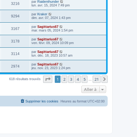
par
Raidenthunder
3216
lun. avr. 15, 2024 7:49 pm
par
Kraker
9294
dim. avr. 07, 2024 1:43 pm
par
Sagittarius67
3167
mar. mars 05, 2024 1:54 pm
par
Sagittarius67
3178
ven. févr. 09, 2024 10:09 pm
par
Sagittarius67
3114
lun. déc. 18, 2023 10:57 am
par
Sagittarius67
2974
jeu. nov. 23, 2023 1:24 pm
Page
1
sur
21
1
2
3
4
5
21
Suivante
618 résultats trouvés
…
Aller à
Supprimer les cookies
Heures au format
UTC+02:00