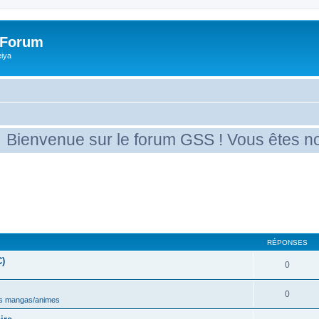
 Forum
eiya
enue sur le forum GSS ! Vous êtes nouveau 
RÉPONSES
C)
0
0
s mangas/animes