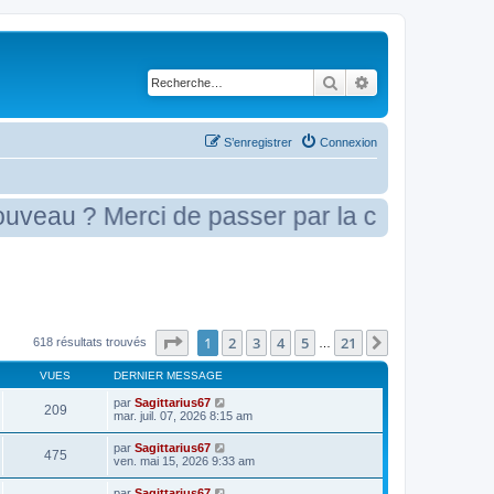
Rechercher
Recherche avancé
S’enregistrer
Connexion
? Merci de passer par la case présentatio
Page
1
sur
21
1
2
3
4
5
21
Suivante
618 résultats trouvés
…
VUES
DERNIER MESSAGE
par
Sagittarius67
209
mar. juil. 07, 2026 8:15 am
par
Sagittarius67
475
ven. mai 15, 2026 9:33 am
par
Sagittarius67