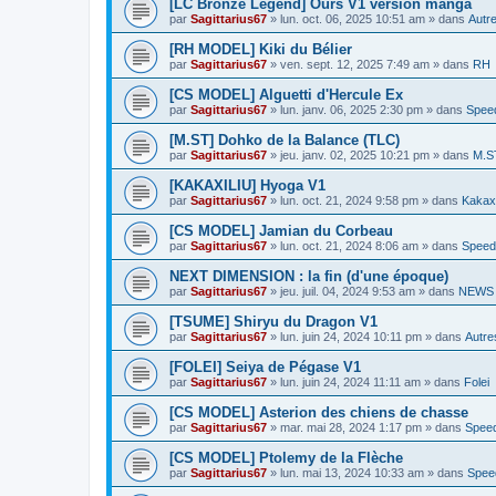
[LC Bronze Legend] Ours V1 version manga
par
Sagittarius67
»
lun. oct. 06, 2025 10:51 am
» dans
Autre
[RH MODEL] Kiki du Bélier
par
Sagittarius67
»
ven. sept. 12, 2025 7:49 am
» dans
RH
[CS MODEL] Alguetti d'Hercule Ex
par
Sagittarius67
»
lun. janv. 06, 2025 2:30 pm
» dans
Spee
[M.ST] Dohko de la Balance (TLC)
par
Sagittarius67
»
jeu. janv. 02, 2025 10:21 pm
» dans
M.S
[KAKAXILIU] Hyoga V1
par
Sagittarius67
»
lun. oct. 21, 2024 9:58 pm
» dans
Kakaxi
[CS MODEL] Jamian du Corbeau
par
Sagittarius67
»
lun. oct. 21, 2024 8:06 am
» dans
Speed
NEXT DIMENSION : la fin (d'une époque)
par
Sagittarius67
»
jeu. juil. 04, 2024 9:53 am
» dans
NEWS P
[TSUME] Shiryu du Dragon V1
par
Sagittarius67
»
lun. juin 24, 2024 10:11 pm
» dans
Autre
[FOLEI] Seiya de Pégase V1
par
Sagittarius67
»
lun. juin 24, 2024 11:11 am
» dans
Folei
[CS MODEL] Asterion des chiens de chasse
par
Sagittarius67
»
mar. mai 28, 2024 1:17 pm
» dans
Speed
[CS MODEL] Ptolemy de la Flèche
par
Sagittarius67
»
lun. mai 13, 2024 10:33 am
» dans
Spee