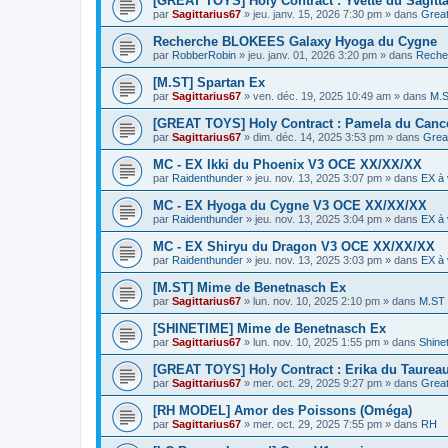
[GREAT TOYS] Holy Contract : Yvette du Sagitta
par
Sagittarius67
»
jeu. janv. 15, 2026 7:30 pm
» dans
Grea
Recherche BLOKEES Galaxy Hyoga du Cygne
par
RobberRobin
»
jeu. janv. 01, 2026 3:20 pm
» dans
Reche
[M.ST] Spartan Ex
par
Sagittarius67
»
ven. déc. 19, 2025 10:49 am
» dans
M.
[GREAT TOYS] Holy Contract : Pamela du Canc
par
Sagittarius67
»
dim. déc. 14, 2025 3:53 pm
» dans
Grea
MC - EX Ikki du Phoenix V3 OCE XX/XX/XX
par
Raidenthunder
»
jeu. nov. 13, 2025 3:07 pm
» dans
EX à 
MC - EX Hyoga du Cygne V3 OCE XX/XX/XX
par
Raidenthunder
»
jeu. nov. 13, 2025 3:04 pm
» dans
EX à 
MC - EX Shiryu du Dragon V3 OCE XX/XX/XX
par
Raidenthunder
»
jeu. nov. 13, 2025 3:03 pm
» dans
EX à 
[M.ST] Mime de Benetnasch Ex
par
Sagittarius67
»
lun. nov. 10, 2025 2:10 pm
» dans
M.ST
[SHINETIME] Mime de Benetnasch Ex
par
Sagittarius67
»
lun. nov. 10, 2025 1:55 pm
» dans
Shine
[GREAT TOYS] Holy Contract : Erika du Taurea
par
Sagittarius67
»
mer. oct. 29, 2025 9:27 pm
» dans
Grea
[RH MODEL] Amor des Poissons (Oméga)
par
Sagittarius67
»
mer. oct. 29, 2025 7:55 pm
» dans
RH