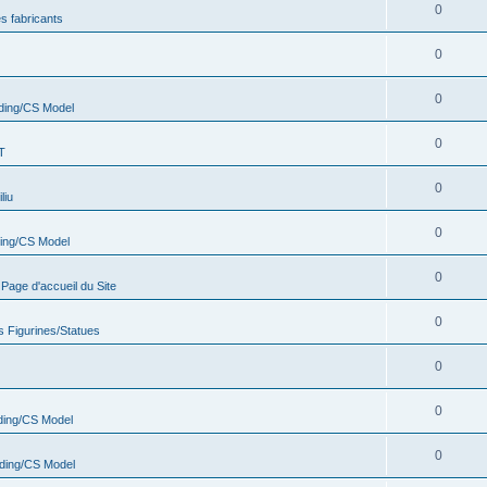
0
s fabricants
0
0
ding/CS Model
0
T
0
liu
0
ing/CS Model
0
age d'accueil du Site
0
s Figurines/Statues
0
0
ing/CS Model
0
ding/CS Model