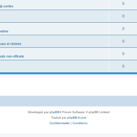
0
jà sorties
0
0
netime
0
tues et résines
0
uits non-officiels
0
Développé par
phpBB
® Forum Software © phpBB Limited
Traduit par
phpBB-fr.com
Confidentialité
|
Conditions