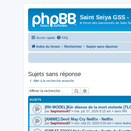
Saint Seiya GSS -
le forum des passionnés de Saint S
Accès rapide
FAQ
Index du forum
Rechercher
Sujets sans réponse
Bienv
Sujets sans réponse
Aller à la recherche avancée
Rechercher
Recherche avancée
SUJETS
[RH MODEL]Kèr déesse de la mort violente (TL
par
Sagittarius67
»
mar. juil. 07, 2026 8:15 am
» dans
RH
[ANIME] Devil May Cry Netflix - Netflix
par
Sagittarius67
»
ven. mai 15, 2026 9:33 am
» dans
Autre