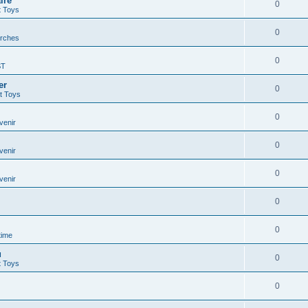
ire
0
t Toys
0
rches
0
ST
er
0
t Toys
0
venir
0
venir
0
venir
0
0
time
u
0
t Toys
0