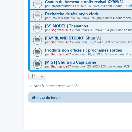
Camus du Verseau surplis revival XX/09/24
par
Raidenthunder
»
lun. avr. 15, 2024 7:49 pm
» dans
EX dé
Recherche de tête myth cloth
par
Kraker
»
dim. avr. 07, 2024 1:43 pm
» dans
Recherches
[SS MODEL] Thanathos
par
Sagittarius67
»
mar. mars 05, 2024 1:54 pm
» dans
Shi
[FAYRILAND STUDIO] Shun V1
par
Sagittarius67
»
ven. févr. 09, 2024 10:09 pm
» dans
Sta
Produits non officiels : prochaines sorties
par
Sagittarius67
»
lun. déc. 18, 2023 10:57 am
» dans
Prod
[M.ST] Shura du Capricorne
par
Sagittarius67
»
jeu. nov. 23, 2023 1:24 pm
» dans
M.ST
Aller à la recherche avancée
Index du forum