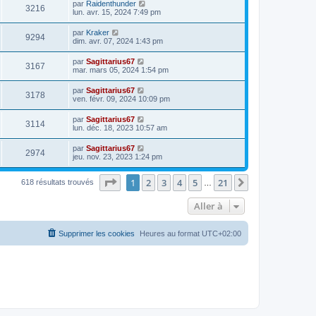
par
Raidenthunder
3216
lun. avr. 15, 2024 7:49 pm
par
Kraker
9294
dim. avr. 07, 2024 1:43 pm
par
Sagittarius67
3167
mar. mars 05, 2024 1:54 pm
par
Sagittarius67
3178
ven. févr. 09, 2024 10:09 pm
par
Sagittarius67
3114
lun. déc. 18, 2023 10:57 am
par
Sagittarius67
2974
jeu. nov. 23, 2023 1:24 pm
Page
1
sur
21
1
2
3
4
5
21
Suivante
618 résultats trouvés
…
Aller à
Supprimer les cookies
Heures au format
UTC+02:00