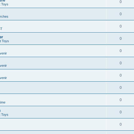
ire
0
t Toys
0
rches
0
ST
er
0
t Toys
0
venir
0
venir
0
venir
0
0
time
u
0
t Toys
0