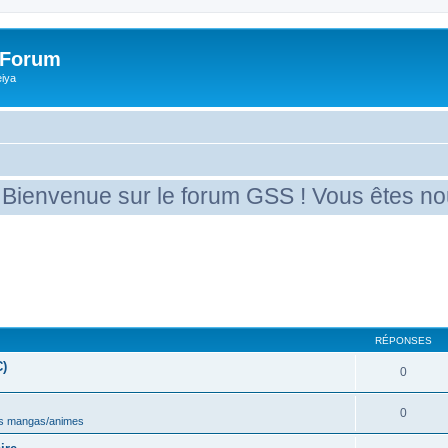
 Forum
eiya
enue sur le forum GSS ! Vous êtes nouveau 
RÉPONSES
C)
0
0
s mangas/animes