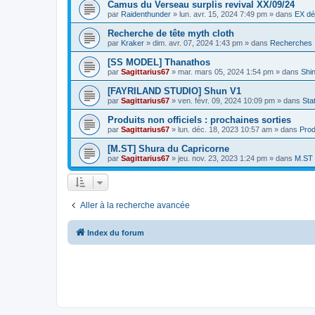
Camus du Verseau surplis revival XX/09/24
par
Raidenthunder
»
lun. avr. 15, 2024 7:49 pm
» dans
EX dé
Recherche de tête myth cloth
par
Kraker
»
dim. avr. 07, 2024 1:43 pm
» dans
Recherches
[SS MODEL] Thanathos
par
Sagittarius67
»
mar. mars 05, 2024 1:54 pm
» dans
Shi
[FAYRILAND STUDIO] Shun V1
par
Sagittarius67
»
ven. févr. 09, 2024 10:09 pm
» dans
Sta
Produits non officiels : prochaines sorties
par
Sagittarius67
»
lun. déc. 18, 2023 10:57 am
» dans
Prod
[M.ST] Shura du Capricorne
par
Sagittarius67
»
jeu. nov. 23, 2023 1:24 pm
» dans
M.ST
Aller à la recherche avancée
Index du forum