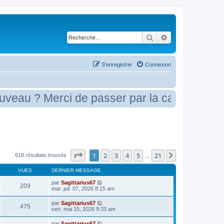
Rechercher
Recherche avancé
S’enregistrer
Connexion
? Merci de passer par la case présentation
Page
1
sur
21
1
2
3
4
5
21
Suivante
618 résultats trouvés
…
VUES
DERNIER MESSAGE
par
Sagittarius67
209
mar. juil. 07, 2026 8:15 am
par
Sagittarius67
475
ven. mai 15, 2026 9:33 am
par
Sagittarius67