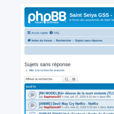
Saint Seiya GSS -
le forum des passionnés de Saint S
Accès rapide
FAQ
Index du forum
Rechercher
Sujets sans réponse
Bienv
Sujets sans réponse
Aller à la recherche avancée
Rechercher
Recherche avancée
SUJETS
[RH MODEL]Kèr déesse de la mort violente (TL
par
Sagittarius67
»
mar. juil. 07, 2026 8:15 am
» dans
RH
[ANIME] Devil May Cry Netflix - Netflix
par
Sagittarius67
»
ven. mai 15, 2026 9:33 am
» dans
Autre