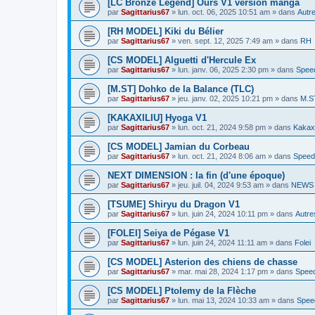
[LC Bronze Legend] Ours V1 version manga
par
Sagittarius67
»
lun. oct. 06, 2025 10:51 am
» dans
Autre
[RH MODEL] Kiki du Bélier
par
Sagittarius67
»
ven. sept. 12, 2025 7:49 am
» dans
RH
[CS MODEL] Alguetti d'Hercule Ex
par
Sagittarius67
»
lun. janv. 06, 2025 2:30 pm
» dans
Spee
[M.ST] Dohko de la Balance (TLC)
par
Sagittarius67
»
jeu. janv. 02, 2025 10:21 pm
» dans
M.S
[KAKAXILIU] Hyoga V1
par
Sagittarius67
»
lun. oct. 21, 2024 9:58 pm
» dans
Kakaxi
[CS MODEL] Jamian du Corbeau
par
Sagittarius67
»
lun. oct. 21, 2024 8:06 am
» dans
Speed
NEXT DIMENSION : la fin (d'une époque)
par
Sagittarius67
»
jeu. juil. 04, 2024 9:53 am
» dans
NEWS P
[TSUME] Shiryu du Dragon V1
par
Sagittarius67
»
lun. juin 24, 2024 10:11 pm
» dans
Autre
[FOLEI] Seiya de Pégase V1
par
Sagittarius67
»
lun. juin 24, 2024 11:11 am
» dans
Folei
[CS MODEL] Asterion des chiens de chasse
par
Sagittarius67
»
mar. mai 28, 2024 1:17 pm
» dans
Speed
[CS MODEL] Ptolemy de la Flèche
par
Sagittarius67
»
lun. mai 13, 2024 10:33 am
» dans
Spee