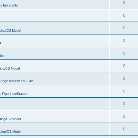
0
s fabricants
0
0
ding/CS Model
0
T
0
liu
0
ing/CS Model
0
age d'accueil du Site
0
s Figurines/Statues
0
0
ing/CS Model
0
ding/CS Model