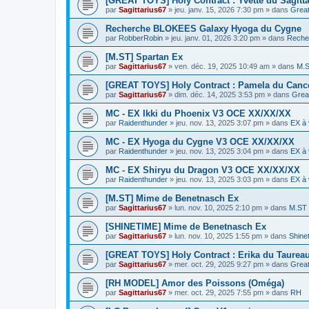
[GREAT TOYS] Holy Contract : Yvette du Sagitta
par
Sagittarius67
»
jeu. janv. 15, 2026 7:30 pm
» dans
Grea
Recherche BLOKEES Galaxy Hyoga du Cygne
par
RobberRobin
»
jeu. janv. 01, 2026 3:20 pm
» dans
Reche
[M.ST] Spartan Ex
par
Sagittarius67
»
ven. déc. 19, 2025 10:49 am
» dans
M.
[GREAT TOYS] Holy Contract : Pamela du Canc
par
Sagittarius67
»
dim. déc. 14, 2025 3:53 pm
» dans
Grea
MC - EX Ikki du Phoenix V3 OCE XX/XX/XX
par
Raidenthunder
»
jeu. nov. 13, 2025 3:07 pm
» dans
EX à 
MC - EX Hyoga du Cygne V3 OCE XX/XX/XX
par
Raidenthunder
»
jeu. nov. 13, 2025 3:04 pm
» dans
EX à 
MC - EX Shiryu du Dragon V3 OCE XX/XX/XX
par
Raidenthunder
»
jeu. nov. 13, 2025 3:03 pm
» dans
EX à 
[M.ST] Mime de Benetnasch Ex
par
Sagittarius67
»
lun. nov. 10, 2025 2:10 pm
» dans
M.ST
[SHINETIME] Mime de Benetnasch Ex
par
Sagittarius67
»
lun. nov. 10, 2025 1:55 pm
» dans
Shine
[GREAT TOYS] Holy Contract : Erika du Taurea
par
Sagittarius67
»
mer. oct. 29, 2025 9:27 pm
» dans
Grea
[RH MODEL] Amor des Poissons (Oméga)
par
Sagittarius67
»
mer. oct. 29, 2025 7:55 pm
» dans
RH