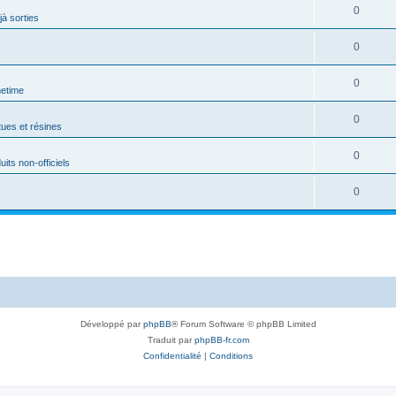
0
jà sorties
0
0
netime
0
tues et résines
0
uits non-officiels
0
Développé par
phpBB
® Forum Software © phpBB Limited
Traduit par
phpBB-fr.com
Confidentialité
|
Conditions